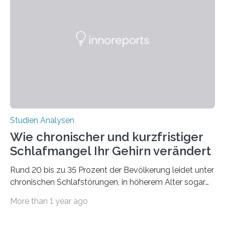
Verschiebung der Überwinterungsgebiete in den letzten
50 Jahren exakt nach und sagt eine weitere
Ausdehnung nach Nordosten um bis zu 14 Prozent des
derzeitigen Verbreitungsgebiets bis zum Jahr 2100
voraus – bedingt durch kürzere…
Studien Analysen
Wie chronischer und kurzfristiger
Schlafmangel Ihr Gehirn verändert
Rund 20 bis zu 35 Prozent der Bevölkerung leidet unter
chronischen Schlafstörungen, in höherem Alter sogar
die Hälfte aller Menschen. Fast jeder Jugendliche oder
More than 1 year ago
Erwachsene kennt zudem ein kurzfristiges Schlafdefizit:
ob Party, ein langer Arbeitstag, die Pflege Angehöriger