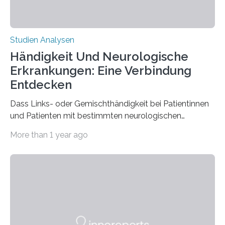
Studien Analysen
Händigkeit Und Neurologische
Erkrankungen: Eine Verbindung
Entdecken
Dass Links- oder Gemischthändigkeit bei Patientinnen
und Patienten mit bestimmten neurologischen
Erkrankungen wie Autismus-Spektrum-Störungen
More than 1 year ago
auffällig häufig vorkommt, ist eine oft berichtete
Beobachtung aus der Praxis. Die Verbindung von
Händigkeit und diesen Erkrankungen liegt
wahrscheinlich darin begründet, dass beide durch
Prozesse in der frühen Hirnentwicklung beeinflusst
werden. Verschiedene Studien untersuchten diesen
Zusammenhang für einzelne Erkrankungen und
konnten ihn mal belegen, mal nicht. Eine Meta-Analyse,