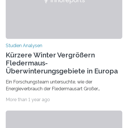
die ein internationales Forschungsteam aus Bochum,
Hamburg, Nimwegen und Athen durchgeführt hat,
zeigt, dass eine abweichende Händigkeit…
Studien Analysen
Kürzere Winter Vergrößern
Fledermaus-
Überwinterungsgebiete in Europa
Ein Forschungsteam untersuchte, wie der
Energieverbrauch der Fledermausart Großer
Abendsegler von der Temperatur beeinflusst wird, und
More than 1 year ago
erstellte ein Modell, mit dem sich vorhersagen lässt, in
welchen geographischen Breiten sie den Winterschlaf
überleben und wie sich ihre Überwinterungsgebiete im
Laufe der Zeit verändern könnten. Es zeichnet die