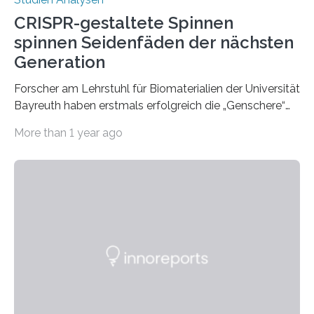
CRISPR-gestaltete Spinnen
spinnen Seidenfäden der nächsten
Generation
Forscher am Lehrstuhl für Biomaterialien der Universität
Bayreuth haben erstmals erfolgreich die „Genschere“
CRISPR-Cas9 bei Spinnen eingesetzt. Die Spinnen
More than 1 year ago
produzierten nach der Gen-Editierung rot
fluoreszierende Spinnenseide. Über ihre Ergebnisse
berichten die Forscher im Fachjournal Angewandte
Chemie. What for? Spinnenseide ist eine der
interessantesten Fasern im Bereich der
Materialwissenschaften: Insbesondere ihr Abseilfaden
ist enorm reißfest, dabei jedoch elastisch, leicht und
biologisch abbaubar. Wenn es gelingt, die Produktion
der Spinnenseide in vivo – im lebenden Tier – zu
beeinflussen und damit Einblicke…