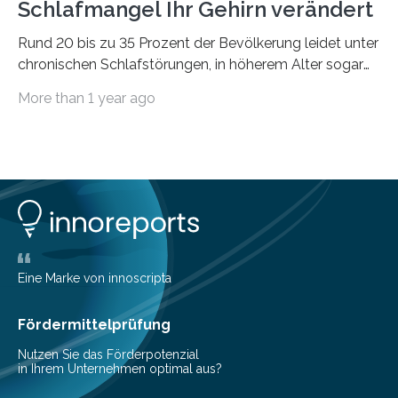
Schlafmangel Ihr Gehirn verändert
Rund 20 bis zu 35 Prozent der Bevölkerung leidet unter
chronischen Schlafstörungen, in höherem Alter sogar
die Hälfte aller Menschen. Fast jeder Jugendliche oder
More than 1 year ago
Erwachsene kennt zudem ein kurzfristiges Schlafdefizit:
ob Party, ein langer Arbeitstag, die Pflege Angehöriger
oder schlicht am Handy verdaddelt – die Möglichkeiten
zu wenig Schlaf zu bekommen sind vielfältig. Jülicher
Forscher:innen konnten in einer aktuellen Metastudie
zeigen, dass sich die jeweils beteiligten Gehirnregionen
deutlich unterscheiden. Die Ergebnisse der Studie
wurden im Fachmagazin JAMA Psychiatry
veröffentlicht. „Schlechter…
Eine Marke von innoscripta
Fördermittelprüfung
Nutzen Sie das Förderpotenzial
in Ihrem Unternehmen optimal aus?