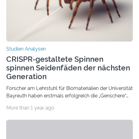
Studien Analysen
CRISPR-gestaltete Spinnen
spinnen Seidenfäden der nächsten
Generation
Forscher am Lehrstuhl für Biomaterialien der Universität
Bayreuth haben erstmals erfolgreich die „Genschere“
CRISPR-Cas9 bei Spinnen eingesetzt. Die Spinnen
More than 1 year ago
produzierten nach der Gen-Editierung rot
fluoreszierende Spinnenseide. Über ihre Ergebnisse
berichten die Forscher im Fachjournal Angewandte
Chemie. What for? Spinnenseide ist eine der