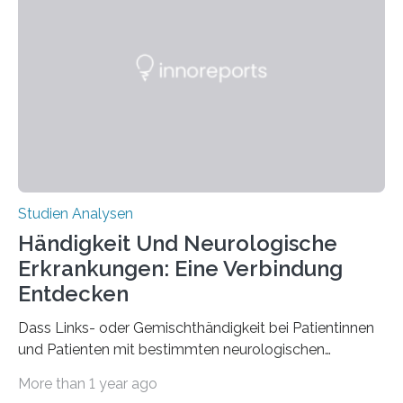
interessantesten Fasern im Bereich der
Materialwissenschaften: Insbesondere ihr Abseilfaden
ist enorm reißfest, dabei jedoch elastisch, leicht und
biologisch abbaubar. Wenn es gelingt, die Produktion
der Spinnenseide in vivo – im lebenden Tier – zu
beeinflussen und damit Einblicke…
Studien Analysen
Händigkeit Und Neurologische
Erkrankungen: Eine Verbindung
Entdecken
Dass Links- oder Gemischthändigkeit bei Patientinnen
und Patienten mit bestimmten neurologischen
Erkrankungen wie Autismus-Spektrum-Störungen
More than 1 year ago
auffällig häufig vorkommt, ist eine oft berichtete