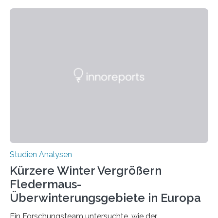
Beobachtung aus der Praxis. Die Verbindung von
Händigkeit und diesen Erkrankungen liegt
wahrscheinlich darin begründet, dass beide durch
Prozesse in der frühen Hirnentwicklung beeinflusst
werden. Verschiedene Studien untersuchten diesen
Zusammenhang für einzelne Erkrankungen und
konnten ihn mal belegen, mal nicht. Eine Meta-Analyse,
die ein internationales Forschungsteam aus Bochum,
Hamburg, Nimwegen und Athen durchgeführt hat,
zeigt, dass eine abweichende Händigkeit…
Studien Analysen
Kürzere Winter Vergrößern
Fledermaus-
Überwinterungsgebiete in Europa
Ein Forschungsteam untersuchte, wie der