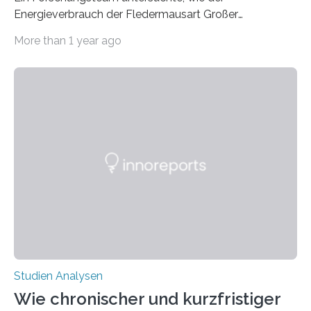
Energieverbrauch der Fledermausart Großer
Abendsegler von der Temperatur beeinflusst wird, und
More than 1 year ago
erstellte ein Modell, mit dem sich vorhersagen lässt, in
welchen geographischen Breiten sie den Winterschlaf
überleben und wie sich ihre Überwinterungsgebiete im
Laufe der Zeit verändern könnten. Es zeichnet die
Verschiebung der Überwinterungsgebiete in den letzten
50 Jahren exakt nach und sagt eine weitere
Ausdehnung nach Nordosten um bis zu 14 Prozent des
derzeitigen Verbreitungsgebiets bis zum Jahr 2100
voraus – bedingt durch kürzere…
Studien Analysen
Wie chronischer und kurzfristiger