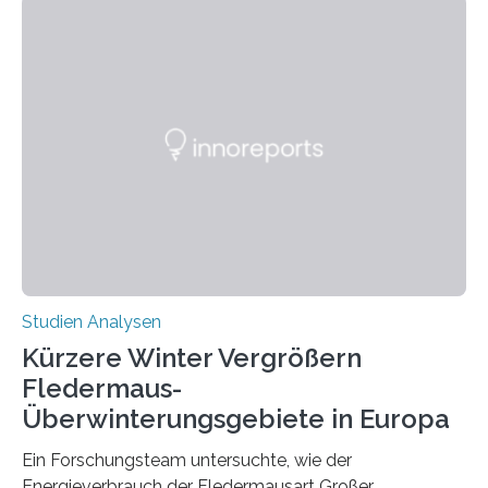
Händigkeit und diesen Erkrankungen liegt
wahrscheinlich darin begründet, dass beide durch
Prozesse in der frühen Hirnentwicklung beeinflusst
werden. Verschiedene Studien untersuchten diesen
Zusammenhang für einzelne Erkrankungen und
konnten ihn mal belegen, mal nicht. Eine Meta-Analyse,
die ein internationales Forschungsteam aus Bochum,
Hamburg, Nimwegen und Athen durchgeführt hat,
zeigt, dass eine abweichende Händigkeit…
Studien Analysen
Kürzere Winter Vergrößern
Fledermaus-
Überwinterungsgebiete in Europa
Ein Forschungsteam untersuchte, wie der
Energieverbrauch der Fledermausart Großer