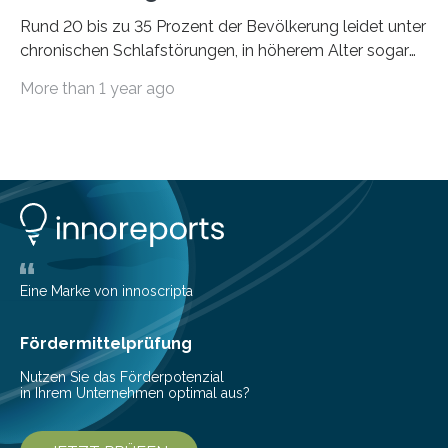
Rund 20 bis zu 35 Prozent der Bevölkerung leidet unter
chronischen Schlafstörungen, in höherem Alter sogar
die Hälfte aller Menschen. Fast jeder Jugendliche oder
More than 1 year ago
Erwachsene kennt zudem ein kurzfristiges Schlafdefizit:
ob Party, ein langer Arbeitstag, die Pflege Angehöriger
oder schlicht am Handy verdaddelt – die Möglichkeiten
zu wenig Schlaf zu bekommen sind vielfältig. Jülicher
Forscher:innen konnten in einer aktuellen Metastudie
zeigen, dass sich die jeweils beteiligten Gehirnregionen
deutlich unterscheiden. Die Ergebnisse der Studie
wurden im Fachmagazin JAMA Psychiatry
veröffentlicht. „Schlechter…
Eine Marke von innoscripta
Fördermittelprüfung
Nutzen Sie das Förderpotenzial
in Ihrem Unternehmen optimal aus?