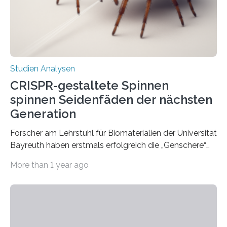
Studien Analysen
CRISPR-gestaltete Spinnen
spinnen Seidenfäden der nächsten
Generation
Forscher am Lehrstuhl für Biomaterialien der Universität
Bayreuth haben erstmals erfolgreich die „Genschere“
CRISPR-Cas9 bei Spinnen eingesetzt. Die Spinnen
More than 1 year ago
produzierten nach der Gen-Editierung rot
fluoreszierende Spinnenseide. Über ihre Ergebnisse
berichten die Forscher im Fachjournal Angewandte
Chemie. What for? Spinnenseide ist eine der
interessantesten Fasern im Bereich der