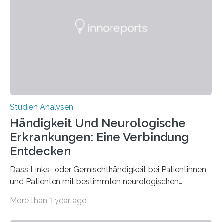
Materialwissenschaften: Insbesondere ihr Abseilfaden
ist enorm reißfest, dabei jedoch elastisch, leicht und
biologisch abbaubar. Wenn es gelingt, die Produktion
der Spinnenseide in vivo – im lebenden Tier – zu
beeinflussen und damit Einblicke…
Studien Analysen
Händigkeit Und Neurologische
Erkrankungen: Eine Verbindung
Entdecken
Dass Links- oder Gemischthändigkeit bei Patientinnen
und Patienten mit bestimmten neurologischen
Erkrankungen wie Autismus-Spektrum-Störungen
More than 1 year ago
auffällig häufig vorkommt, ist eine oft berichtete
Beobachtung aus der Praxis. Die Verbindung von