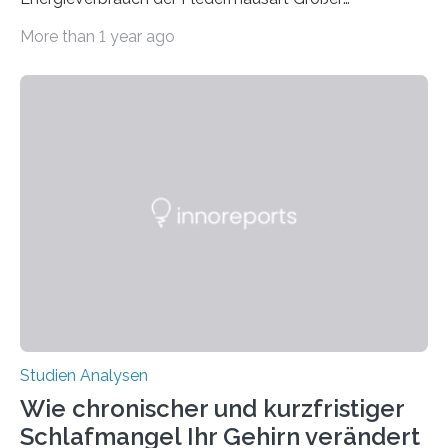
Abendsegler von der Temperatur beeinflusst wird, und
More than 1 year ago
erstellte ein Modell, mit dem sich vorhersagen lässt, in
welchen geographischen Breiten sie den Winterschlaf
überleben und wie sich ihre Überwinterungsgebiete im
Laufe der Zeit verändern könnten. Es zeichnet die
Verschiebung der Überwinterungsgebiete in den letzten
50 Jahren exakt nach und sagt eine weitere
Ausdehnung nach Nordosten um bis zu 14 Prozent des
derzeitigen Verbreitungsgebiets bis zum Jahr 2100
voraus – bedingt durch kürzere…
Studien Analysen
Wie chronischer und kurzfristiger
Schlafmangel Ihr Gehirn verändert