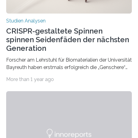
Studien Analysen
CRISPR-gestaltete Spinnen
spinnen Seidenfäden der nächsten
Generation
Forscher am Lehrstuhl für Biomaterialien der Universität
Bayreuth haben erstmals erfolgreich die „Genschere“
CRISPR-Cas9 bei Spinnen eingesetzt. Die Spinnen
More than 1 year ago
produzierten nach der Gen-Editierung rot
fluoreszierende Spinnenseide. Über ihre Ergebnisse
berichten die Forscher im Fachjournal Angewandte
Chemie. What for? Spinnenseide ist eine der
interessantesten Fasern im Bereich der
Materialwissenschaften: Insbesondere ihr Abseilfaden
ist enorm reißfest, dabei jedoch elastisch, leicht und
biologisch abbaubar. Wenn es gelingt, die Produktion