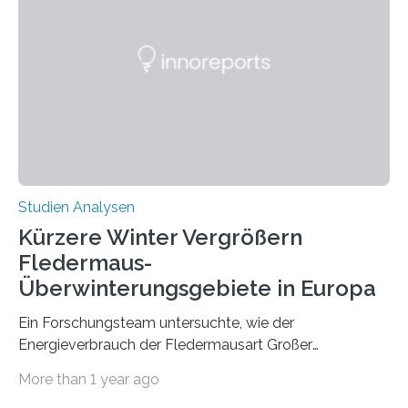
werden. Verschiedene Studien untersuchten diesen
Zusammenhang für einzelne Erkrankungen und
konnten ihn mal belegen, mal nicht. Eine Meta-Analyse,
die ein internationales Forschungsteam aus Bochum,
Hamburg, Nimwegen und Athen durchgeführt hat,
zeigt, dass eine abweichende Händigkeit…
Studien Analysen
Kürzere Winter Vergrößern
Fledermaus-
Überwinterungsgebiete in Europa
Ein Forschungsteam untersuchte, wie der
Energieverbrauch der Fledermausart Großer
Abendsegler von der Temperatur beeinflusst wird, und
More than 1 year ago
erstellte ein Modell, mit dem sich vorhersagen lässt, in