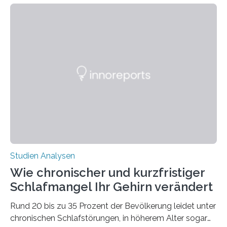
welchen geographischen Breiten sie den Winterschlaf
überleben und wie sich ihre Überwinterungsgebiete im
Laufe der Zeit verändern könnten. Es zeichnet die
Verschiebung der Überwinterungsgebiete in den letzten
50 Jahren exakt nach und sagt eine weitere
Ausdehnung nach Nordosten um bis zu 14 Prozent des
derzeitigen Verbreitungsgebiets bis zum Jahr 2100
voraus – bedingt durch kürzere…
Studien Analysen
Wie chronischer und kurzfristiger
Schlafmangel Ihr Gehirn verändert
Rund 20 bis zu 35 Prozent der Bevölkerung leidet unter
chronischen Schlafstörungen, in höherem Alter sogar