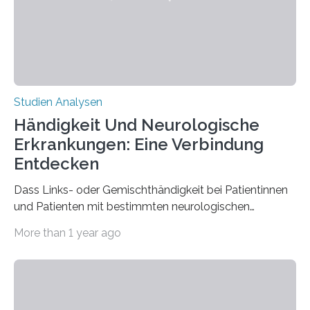
der Spinnenseide in vivo – im lebenden Tier – zu
beeinflussen und damit Einblicke…
Studien Analysen
Händigkeit Und Neurologische
Erkrankungen: Eine Verbindung
Entdecken
Dass Links- oder Gemischthändigkeit bei Patientinnen
und Patienten mit bestimmten neurologischen
Erkrankungen wie Autismus-Spektrum-Störungen
More than 1 year ago
auffällig häufig vorkommt, ist eine oft berichtete
Beobachtung aus der Praxis. Die Verbindung von
Händigkeit und diesen Erkrankungen liegt
wahrscheinlich darin begründet, dass beide durch
Prozesse in der frühen Hirnentwicklung beeinflusst