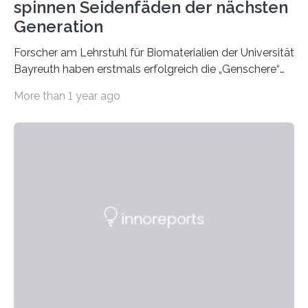
spinnen Seidenfäden der nächsten
Generation
Forscher am Lehrstuhl für Biomaterialien der Universität
Bayreuth haben erstmals erfolgreich die „Genschere“
CRISPR-Cas9 bei Spinnen eingesetzt. Die Spinnen
More than 1 year ago
produzierten nach der Gen-Editierung rot
fluoreszierende Spinnenseide. Über ihre Ergebnisse
berichten die Forscher im Fachjournal Angewandte
Chemie. What for? Spinnenseide ist eine der
interessantesten Fasern im Bereich der
Materialwissenschaften: Insbesondere ihr Abseilfaden
ist enorm reißfest, dabei jedoch elastisch, leicht und
biologisch abbaubar. Wenn es gelingt, die Produktion
der Spinnenseide in vivo – im lebenden Tier – zu
beeinflussen und damit Einblicke…