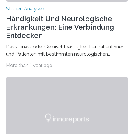
Studien Analysen
Händigkeit Und Neurologische
Erkrankungen: Eine Verbindung
Entdecken
Dass Links- oder Gemischthändigkeit bei Patientinnen
und Patienten mit bestimmten neurologischen
Erkrankungen wie Autismus-Spektrum-Störungen
More than 1 year ago
auffällig häufig vorkommt, ist eine oft berichtete
Beobachtung aus der Praxis. Die Verbindung von
Händigkeit und diesen Erkrankungen liegt
wahrscheinlich darin begründet, dass beide durch
Prozesse in der frühen Hirnentwicklung beeinflusst
werden. Verschiedene Studien untersuchten diesen
Zusammenhang für einzelne Erkrankungen und
konnten ihn mal belegen, mal nicht. Eine Meta-Analyse,
die ein internationales Forschungsteam aus Bochum,
Hamburg, Nimwegen und Athen durchgeführt hat,