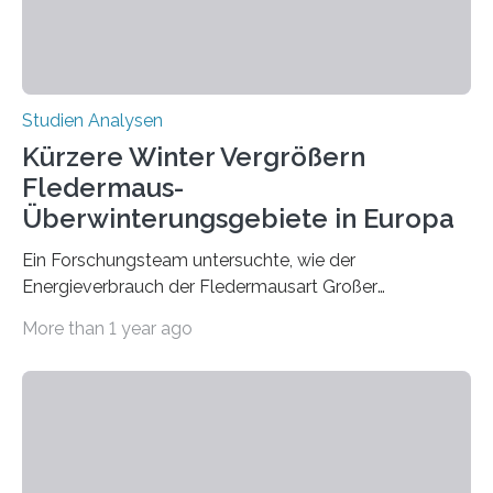
zeigt, dass eine abweichende Händigkeit…
Studien Analysen
Kürzere Winter Vergrößern
Fledermaus-
Überwinterungsgebiete in Europa
Ein Forschungsteam untersuchte, wie der
Energieverbrauch der Fledermausart Großer
Abendsegler von der Temperatur beeinflusst wird, und
More than 1 year ago
erstellte ein Modell, mit dem sich vorhersagen lässt, in
welchen geographischen Breiten sie den Winterschlaf
überleben und wie sich ihre Überwinterungsgebiete im
Laufe der Zeit verändern könnten. Es zeichnet die
Verschiebung der Überwinterungsgebiete in den letzten
50 Jahren exakt nach und sagt eine weitere