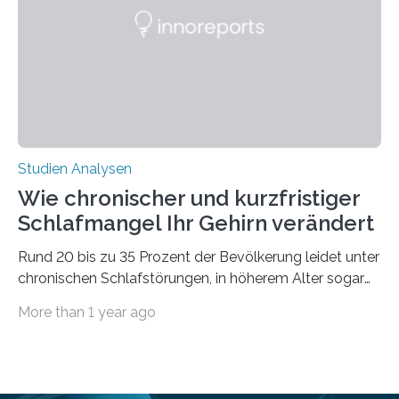
Ausdehnung nach Nordosten um bis zu 14 Prozent des
derzeitigen Verbreitungsgebiets bis zum Jahr 2100
voraus – bedingt durch kürzere…
Studien Analysen
Wie chronischer und kurzfristiger
Schlafmangel Ihr Gehirn verändert
Rund 20 bis zu 35 Prozent der Bevölkerung leidet unter
chronischen Schlafstörungen, in höherem Alter sogar
die Hälfte aller Menschen. Fast jeder Jugendliche oder
More than 1 year ago
Erwachsene kennt zudem ein kurzfristiges Schlafdefizit:
ob Party, ein langer Arbeitstag, die Pflege Angehöriger
oder schlicht am Handy verdaddelt – die Möglichkeiten
zu wenig Schlaf zu bekommen sind vielfältig. Jülicher