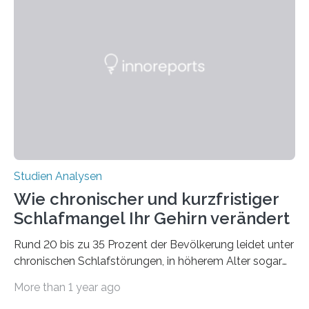
Verschiebung der Überwinterungsgebiete in den letzten
50 Jahren exakt nach und sagt eine weitere
Ausdehnung nach Nordosten um bis zu 14 Prozent des
derzeitigen Verbreitungsgebiets bis zum Jahr 2100
voraus – bedingt durch kürzere…
Studien Analysen
Wie chronischer und kurzfristiger
Schlafmangel Ihr Gehirn verändert
Rund 20 bis zu 35 Prozent der Bevölkerung leidet unter
chronischen Schlafstörungen, in höherem Alter sogar
die Hälfte aller Menschen. Fast jeder Jugendliche oder
More than 1 year ago
Erwachsene kennt zudem ein kurzfristiges Schlafdefizit: