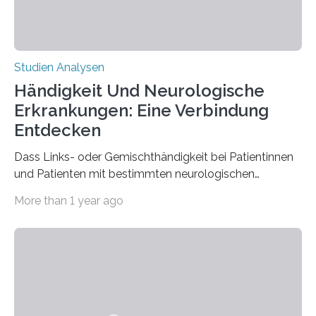
Studien Analysen
Händigkeit Und Neurologische
Erkrankungen: Eine Verbindung
Entdecken
Dass Links- oder Gemischthändigkeit bei Patientinnen
und Patienten mit bestimmten neurologischen
Erkrankungen wie Autismus-Spektrum-Störungen
More than 1 year ago
auffällig häufig vorkommt, ist eine oft berichtete
Beobachtung aus der Praxis. Die Verbindung von
Händigkeit und diesen Erkrankungen liegt
wahrscheinlich darin begründet, dass beide durch
Prozesse in der frühen Hirnentwicklung beeinflusst
werden. Verschiedene Studien untersuchten diesen
Zusammenhang für einzelne Erkrankungen und