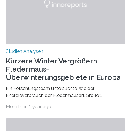
konnten ihn mal belegen, mal nicht. Eine Meta-Analyse,
die ein internationales Forschungsteam aus Bochum,
Hamburg, Nimwegen und Athen durchgeführt hat,
zeigt, dass eine abweichende Händigkeit…
Studien Analysen
Kürzere Winter Vergrößern
Fledermaus-
Überwinterungsgebiete in Europa
Ein Forschungsteam untersuchte, wie der
Energieverbrauch der Fledermausart Großer
Abendsegler von der Temperatur beeinflusst wird, und
More than 1 year ago
erstellte ein Modell, mit dem sich vorhersagen lässt, in
welchen geographischen Breiten sie den Winterschlaf
überleben und wie sich ihre Überwinterungsgebiete im
Laufe der Zeit verändern könnten. Es zeichnet die