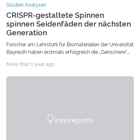
Studien Analysen
CRISPR-gestaltete Spinnen
spinnen Seidenfäden der nächsten
Generation
Forscher am Lehrstuhl für Biomaterialien der Universität
Bayreuth haben erstmals erfolgreich die „Genschere“
CRISPR-Cas9 bei Spinnen eingesetzt. Die Spinnen
More than 1 year ago
produzierten nach der Gen-Editierung rot
fluoreszierende Spinnenseide. Über ihre Ergebnisse
berichten die Forscher im Fachjournal Angewandte
Chemie. What for? Spinnenseide ist eine der
interessantesten Fasern im Bereich der
Materialwissenschaften: Insbesondere ihr Abseilfaden
ist enorm reißfest, dabei jedoch elastisch, leicht und
biologisch abbaubar. Wenn es gelingt, die Produktion
der Spinnenseide in vivo – im lebenden Tier – zu
beeinflussen und damit Einblicke…