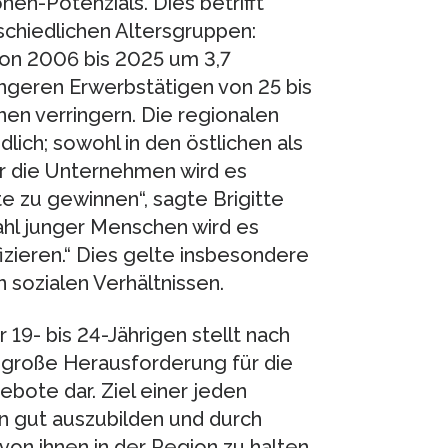
n-Potenzials. Dies betrifft
schiedlichen Altersgruppen:
von 2006 bis 2025 um 3,7
jüngeren Erwerbstätigen von 25 bis
nen verringern. Die regionalen
lich; sowohl in den östlichen als
ür die Unternehmen wird es
e zu gewinnen“, sagte Brigitte
hl junger Menschen wird es
fizieren.“ Dies gelte insbesondere
 sozialen Verhältnissen.
19- bis 24-Jährigen stellt nach
 große Herausforderung für die
bote dar. Ziel einer jeden
n gut auszubilden und durch
on ihnen in der Region zu halten.