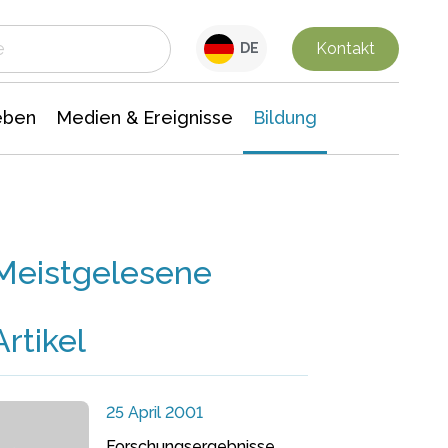
 Leben
Medien & Ereignisse
Interdisziplinäre Forschung
Veranstaltungsnachrichten
n Chemie
Gesellschaftswissenschaften
Kontakt
DE
eben
Medien & Ereignisse
Bildung
Meistgelesene
Artikel
25 April 2001
Forschungsergebnisse