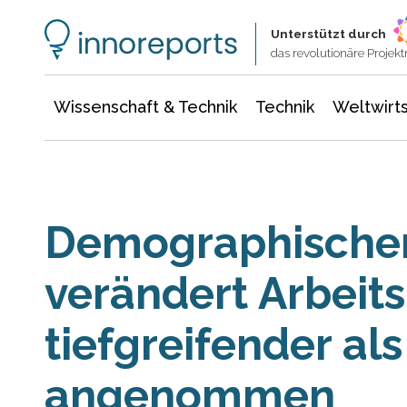
Wissenschaft & Technik
Informationstechnologie
Energie & Elektrotechnik
Unterstützt durch
das revolutionäre Proje
Wissenschaft & Technik
Technik
Weltwirts
Demographische
verändert Arbeit
tiefgreifender als
angenommen