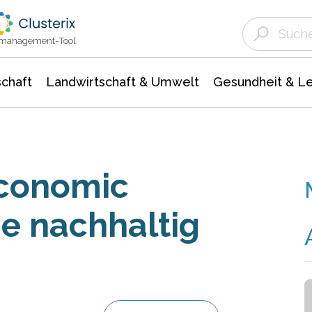
Landwirtschaft & Umwelt
Gesundheit &
Agrar- Forstwissenschaften
Unternehmensmeldungen
Biowissenschafte
Ökologie Umwelt- Naturschutz
ktmanagement-Tool
chaft
Landwirtschaft & Umwelt
Gesundheit & L
Economic
e nachhaltig