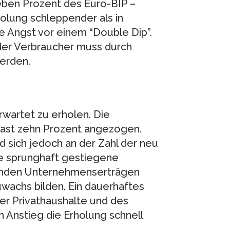
sieben Prozent des Euro-BIP –
holung schleppender als in
ie Angst vor einem “Double Dip”.
 der Verbraucher muss durch
erden.
rwartet zu erholen. Die
 fast zehn Prozent angezogen.
 sich jedoch an der Zahl der neu
e sprunghaft gestiegene
igenden Unternehmenserträgen
zuwachs bilden. Ein dauerhaftes
der Privathaushalte und des
n Anstieg die Erholung schnell