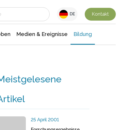
 Leben
Medien & Ereignisse
Interdisziplinäre Forschung
Veranstaltungsnachrichten
n Chemie
Gesellschaftswissenschaften
Kontakt
DE
eben
Medien & Ereignisse
Bildung
Meistgelesene
Artikel
25 April 2001
Forschungsergebnisse