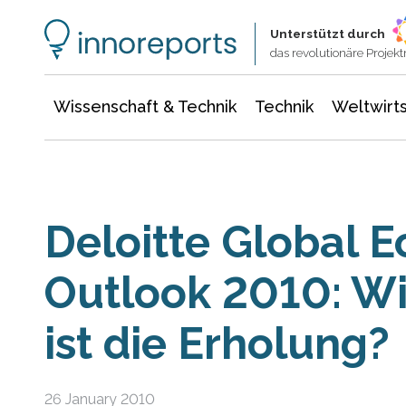
Wissenschaft & Technik
Informationstechnologie
Energie & Elektrotechnik
Unterstützt durch
das revolutionäre Proje
Wissenschaft & Technik
Technik
Weltwirts
Deloitte Global 
Outlook 2010: Wi
ist die Erholung?
26 January 2010