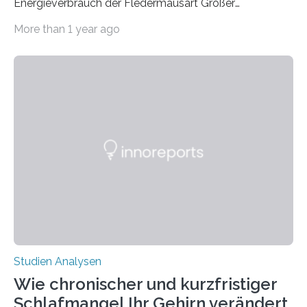
Energieverbrauch der Fledermausart Großer
Abendsegler von der Temperatur beeinflusst wird, und
More than 1 year ago
erstellte ein Modell, mit dem sich vorhersagen lässt, in
welchen geographischen Breiten sie den Winterschlaf
überleben und wie sich ihre Überwinterungsgebiete im
Laufe der Zeit verändern könnten. Es zeichnet die
Verschiebung der Überwinterungsgebiete in den letzten
50 Jahren exakt nach und sagt eine weitere
Ausdehnung nach Nordosten um bis zu 14 Prozent des
derzeitigen Verbreitungsgebiets bis zum Jahr 2100
voraus – bedingt durch kürzere…
Studien Analysen
Wie chronischer und kurzfristiger
Schlafmangel Ihr Gehirn verändert