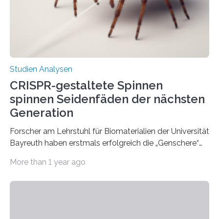
Studien Analysen
CRISPR-gestaltete Spinnen
spinnen Seidenfäden der nächsten
Generation
Forscher am Lehrstuhl für Biomaterialien der Universität
Bayreuth haben erstmals erfolgreich die „Genschere“
CRISPR-Cas9 bei Spinnen eingesetzt. Die Spinnen
More than 1 year ago
produzierten nach der Gen-Editierung rot
fluoreszierende Spinnenseide. Über ihre Ergebnisse
berichten die Forscher im Fachjournal Angewandte
Chemie. What for? Spinnenseide ist eine der
interessantesten Fasern im Bereich der