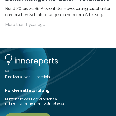
Rund 20 bis zu 35 Prozent der Bevölkerung leidet unter
chronischen Schlafstörungen, in höherem Alter sogar
die Hälfte aller Menschen. Fast jeder Jugendliche oder
More than 1 year ago
Erwachsene kennt zudem ein kurzfristiges Schlafdefizit:
ob Party, ein langer Arbeitstag, die Pflege Angehöriger
oder schlicht am Handy verdaddelt – die Möglichkeiten
zu wenig Schlaf zu bekommen sind vielfältig. Jülicher
Forscher:innen konnten in einer aktuellen Metastudie
zeigen, dass sich die jeweils beteiligten Gehirnregionen
deutlich unterscheiden. Die Ergebnisse der Studie
wurden im Fachmagazin JAMA Psychiatry
veröffentlicht. „Schlechter…
Eine Marke von innoscripta
Fördermittelprüfung
Nutzen Sie das Förderpotenzial
in Ihrem Unternehmen optimal aus?