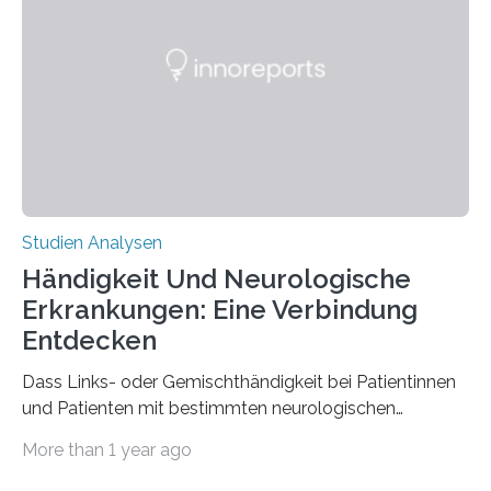
Materialwissenschaften: Insbesondere ihr Abseilfaden
ist enorm reißfest, dabei jedoch elastisch, leicht und
biologisch abbaubar. Wenn es gelingt, die Produktion
der Spinnenseide in vivo – im lebenden Tier – zu
beeinflussen und damit Einblicke…
Studien Analysen
Händigkeit Und Neurologische
Erkrankungen: Eine Verbindung
Entdecken
Dass Links- oder Gemischthändigkeit bei Patientinnen
und Patienten mit bestimmten neurologischen
Erkrankungen wie Autismus-Spektrum-Störungen
More than 1 year ago
auffällig häufig vorkommt, ist eine oft berichtete
Beobachtung aus der Praxis. Die Verbindung von