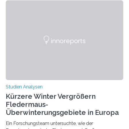
Händigkeit und diesen Erkrankungen liegt
wahrscheinlich darin begründet, dass beide durch
Prozesse in der frühen Hirnentwicklung beeinflusst
werden. Verschiedene Studien untersuchten diesen
Zusammenhang für einzelne Erkrankungen und
konnten ihn mal belegen, mal nicht. Eine Meta-Analyse,
die ein internationales Forschungsteam aus Bochum,
Hamburg, Nimwegen und Athen durchgeführt hat,
zeigt, dass eine abweichende Händigkeit…
Studien Analysen
Kürzere Winter Vergrößern
Fledermaus-
Überwinterungsgebiete in Europa
Ein Forschungsteam untersuchte, wie der