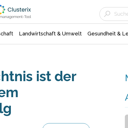
Landwirtschaft & Umwelt
Gesundheit &
Agrar- Forstwissenschaften
Unternehmensmeldungen
Biowissenschafte
Ökologie Umwelt- Naturschutz
ktmanagement-Tool
chaft
Landwirtschaft & Umwelt
Gesundheit & L
tnis ist der
hem
lg