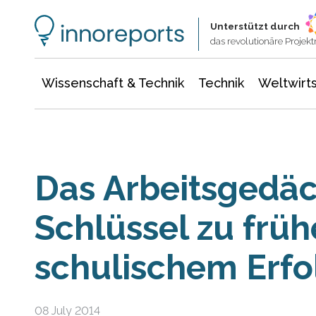
Wissenschaft & Technik
Informationstechnologie
Energie & Elektrotechnik
Unterstützt durch
das revolutionäre Proje
Wissenschaft & Technik
Technik
Weltwirts
Das Arbeitsgedäch
Schlüssel zu frü
schulischem Erfo
08 July 2014