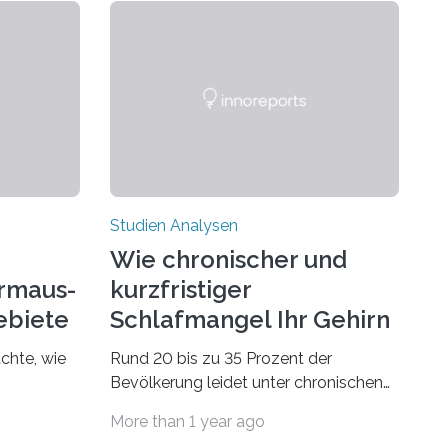
Studien Analysen
Wie chronischer und
rmaus-
kurzfristiger
ebiete
Schlafmangel Ihr Gehirn
verändert
chte, wie
Rund 20 bis zu 35 Prozent der
Bevölkerung leidet unter chronischen
dsegler
Schlafstörungen, in höherem Alter
More than 1 year ago
st wird,
sogar die Hälfte aller Menschen. Fast