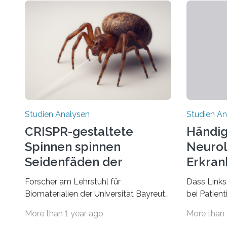
Studien Analysen
Studien An
CRISPR-gestaltete
Händig
Spinnen spinnen
Neurol
Seidenfäden der
Erkran
nächsten Generation
Verbin
Forscher am Lehrstuhl für
Dass Links
Biomaterialien der Universität Bayreuth
bei Patien
haben erstmals erfolgreich die
bestimmte
More than 1 year ago
More than 
„Genschere“ CRISPR-Cas9 bei Spinnen
Erkrankun