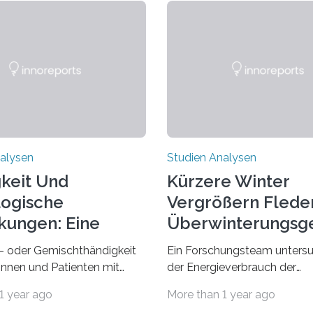
alysen
Studien Analysen
keit Und
Kürzere Winter
ogische
Vergrößern Flede
kungen: Eine
Überwinterungsg
dung Entdecken
in Europa
- oder Gemischthändigkeit
Ein Forschungsteam untersu
tinnen und Patienten mit
der Energieverbrauch der
n neurologischen
Fledermausart Großer Aben
1 year ago
More than 1 year ago
gen wie Autismus-Spektrum-
von der Temperatur beeinflus