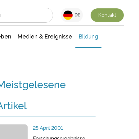
 Leben
Medien & Ereignisse
Interdisziplinäre Forschung
Veranstaltungsnachrichten
n Chemie
Gesellschaftswissenschaften
Kontakt
DE
eben
Medien & Ereignisse
Bildung
Meistgelesene
Artikel
25 April 2001
Forschungsergebnisse