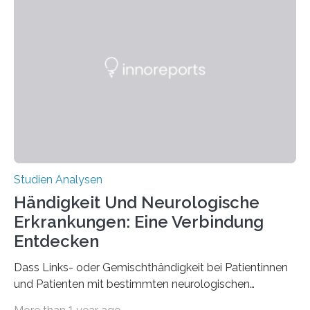
Chemie. What for? Spinnenseide ist eine der
interessantesten Fasern im Bereich der
Materialwissenschaften: Insbesondere ihr Abseilfaden
ist enorm reißfest, dabei jedoch elastisch, leicht und
biologisch abbaubar. Wenn es gelingt, die Produktion
der Spinnenseide in vivo – im lebenden Tier – zu
beeinflussen und damit Einblicke…
Studien Analysen
Händigkeit Und Neurologische
Erkrankungen: Eine Verbindung
Entdecken
Dass Links- oder Gemischthändigkeit bei Patientinnen
und Patienten mit bestimmten neurologischen
Erkrankungen wie Autismus-Spektrum-Störungen