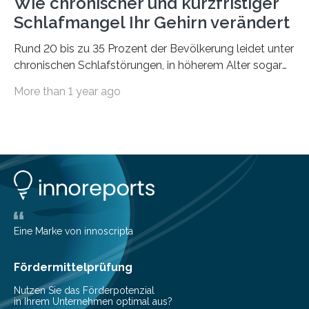
Wie chronischer und kurzfristiger
Schlafmangel Ihr Gehirn verändert
Rund 20 bis zu 35 Prozent der Bevölkerung leidet unter
chronischen Schlafstörungen, in höherem Alter sogar
die Hälfte aller Menschen. Fast jeder Jugendliche oder
More than 1 year ago
Erwachsene kennt zudem ein kurzfristiges Schlafdefizit:
ob Party, ein langer Arbeitstag, die Pflege Angehöriger
oder schlicht am Handy verdaddelt – die Möglichkeiten
zu wenig Schlaf zu bekommen sind vielfältig. Jülicher
Forscher:innen konnten in einer aktuellen Metastudie
zeigen, dass sich die jeweils beteiligten Gehirnregionen
deutlich unterscheiden. Die Ergebnisse der Studie
wurden im Fachmagazin JAMA Psychiatry
veröffentlicht. „Schlechter…
Eine Marke von innoscripta
Fördermittelprüfung
Nutzen Sie das Förderpotenzial
in Ihrem Unternehmen optimal aus?