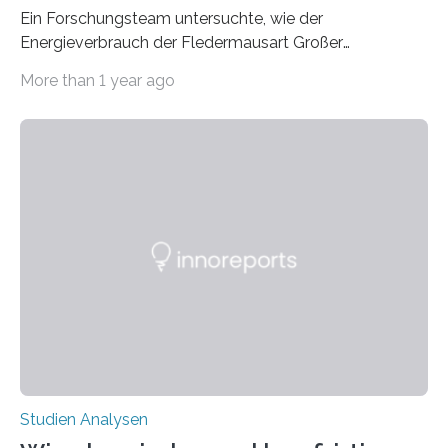
Ein Forschungsteam untersuchte, wie der
Energieverbrauch der Fledermausart Großer
Abendsegler von der Temperatur beeinflusst wird, und
More than 1 year ago
erstellte ein Modell, mit dem sich vorhersagen lässt, in
welchen geographischen Breiten sie den Winterschlaf
überleben und wie sich ihre Überwinterungsgebiete im
Laufe der Zeit verändern könnten. Es zeichnet die
Verschiebung der Überwinterungsgebiete in den letzten
50 Jahren exakt nach und sagt eine weitere
Ausdehnung nach Nordosten um bis zu 14 Prozent des
derzeitigen Verbreitungsgebiets bis zum Jahr 2100
voraus – bedingt durch kürzere…
Studien Analysen