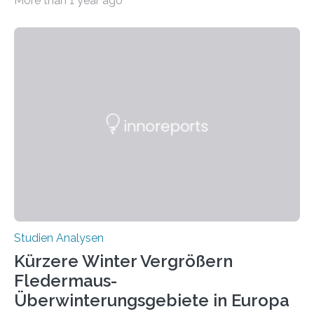
More than 1 year ago
auffällig häufig vorkommt, ist eine oft berichtete
Beobachtung aus der Praxis. Die Verbindung von
Händigkeit und diesen Erkrankungen liegt
wahrscheinlich darin begründet, dass beide durch
Prozesse in der frühen Hirnentwicklung beeinflusst
werden. Verschiedene Studien untersuchten diesen
Zusammenhang für einzelne Erkrankungen und
konnten ihn mal belegen, mal nicht. Eine Meta-Analyse,
die ein internationales Forschungsteam aus Bochum,
Hamburg, Nimwegen und Athen durchgeführt hat,
zeigt, dass eine abweichende Händigkeit…
Studien Analysen
Kürzere Winter Vergrößern
Fledermaus-
Überwinterungsgebiete in Europa