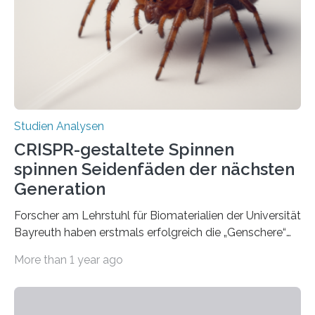
Studien Analysen
CRISPR-gestaltete Spinnen
spinnen Seidenfäden der nächsten
Generation
Forscher am Lehrstuhl für Biomaterialien der Universität
Bayreuth haben erstmals erfolgreich die „Genschere“
CRISPR-Cas9 bei Spinnen eingesetzt. Die Spinnen
More than 1 year ago
produzierten nach der Gen-Editierung rot
fluoreszierende Spinnenseide. Über ihre Ergebnisse
berichten die Forscher im Fachjournal Angewandte