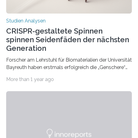
Studien Analysen
CRISPR-gestaltete Spinnen
spinnen Seidenfäden der nächsten
Generation
Forscher am Lehrstuhl für Biomaterialien der Universität
Bayreuth haben erstmals erfolgreich die „Genschere“
CRISPR-Cas9 bei Spinnen eingesetzt. Die Spinnen
More than 1 year ago
produzierten nach der Gen-Editierung rot
fluoreszierende Spinnenseide. Über ihre Ergebnisse
berichten die Forscher im Fachjournal Angewandte
Chemie. What for? Spinnenseide ist eine der
interessantesten Fasern im Bereich der
Materialwissenschaften: Insbesondere ihr Abseilfaden
ist enorm reißfest, dabei jedoch elastisch, leicht und
biologisch abbaubar. Wenn es gelingt, die Produktion