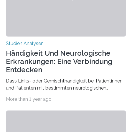
der Spinnenseide in vivo – im lebenden Tier – zu
beeinflussen und damit Einblicke…
Studien Analysen
Händigkeit Und Neurologische
Erkrankungen: Eine Verbindung
Entdecken
Dass Links- oder Gemischthändigkeit bei Patientinnen
und Patienten mit bestimmten neurologischen
Erkrankungen wie Autismus-Spektrum-Störungen
More than 1 year ago
auffällig häufig vorkommt, ist eine oft berichtete
Beobachtung aus der Praxis. Die Verbindung von
Händigkeit und diesen Erkrankungen liegt
wahrscheinlich darin begründet, dass beide durch
Prozesse in der frühen Hirnentwicklung beeinflusst