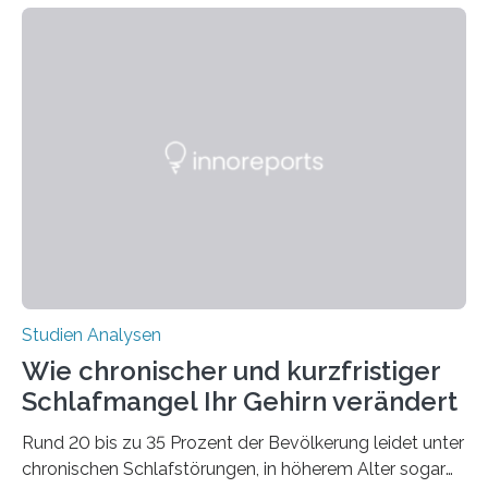
welchen geographischen Breiten sie den Winterschlaf
überleben und wie sich ihre Überwinterungsgebiete im
Laufe der Zeit verändern könnten. Es zeichnet die
Verschiebung der Überwinterungsgebiete in den letzten
50 Jahren exakt nach und sagt eine weitere
Ausdehnung nach Nordosten um bis zu 14 Prozent des
derzeitigen Verbreitungsgebiets bis zum Jahr 2100
voraus – bedingt durch kürzere…
Studien Analysen
Wie chronischer und kurzfristiger
Schlafmangel Ihr Gehirn verändert
Rund 20 bis zu 35 Prozent der Bevölkerung leidet unter
chronischen Schlafstörungen, in höherem Alter sogar