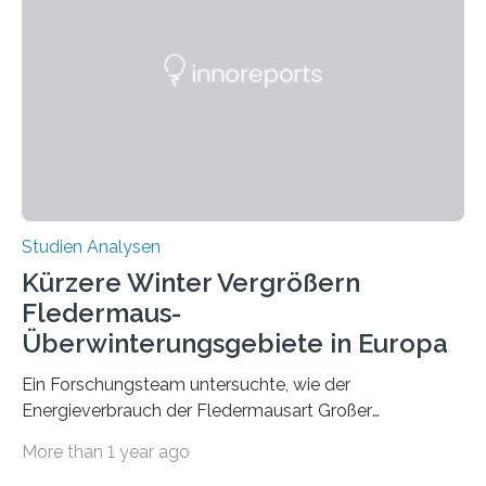
werden. Verschiedene Studien untersuchten diesen
Zusammenhang für einzelne Erkrankungen und
konnten ihn mal belegen, mal nicht. Eine Meta-Analyse,
die ein internationales Forschungsteam aus Bochum,
Hamburg, Nimwegen und Athen durchgeführt hat,
zeigt, dass eine abweichende Händigkeit…
Studien Analysen
Kürzere Winter Vergrößern
Fledermaus-
Überwinterungsgebiete in Europa
Ein Forschungsteam untersuchte, wie der
Energieverbrauch der Fledermausart Großer
Abendsegler von der Temperatur beeinflusst wird, und
More than 1 year ago
erstellte ein Modell, mit dem sich vorhersagen lässt, in