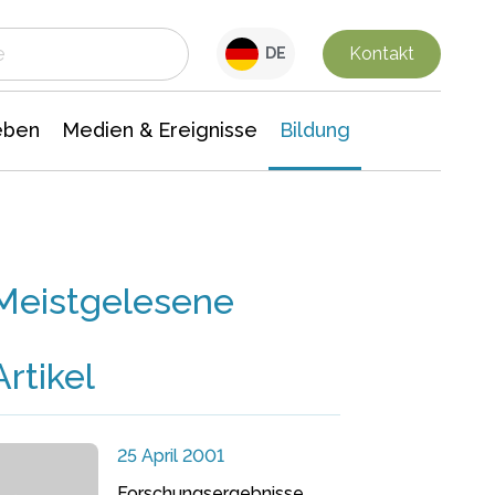
 Leben
Medien & Ereignisse
Interdisziplinäre Forschung
Veranstaltungsnachrichten
n Chemie
Gesellschaftswissenschaften
Kontakt
DE
eben
Medien & Ereignisse
Bildung
Meistgelesene
Artikel
25 April 2001
Forschungsergebnisse