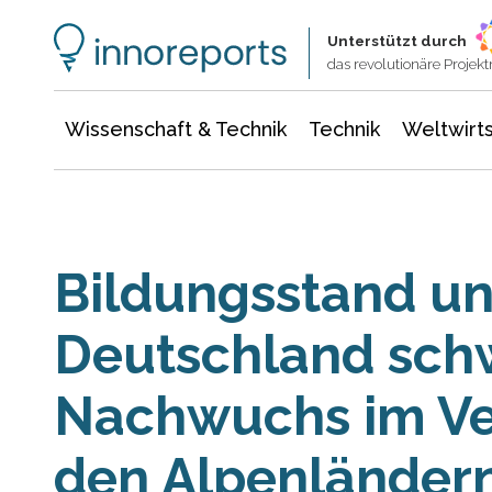
Wissenschaft & Technik
Informationstechnologie
Energie & Elektrotechnik
Unterstützt durch
das revolutionäre Proje
Wissenschaft & Technik
Technik
Weltwirts
Bildungsstand un
Deutschland sch
Nachwuchs im Ve
den Alpenländer