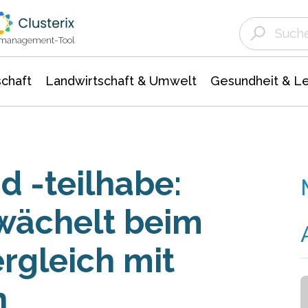
Landwirtschaft & Umwelt
Gesundheit &
Agrar- Forstwissenschaften
Unternehmensmeldungen
Biowissenschafte
Ökologie Umwelt- Naturschutz
ktmanagement-Tool
chaft
Landwirtschaft & Umwelt
Gesundheit & L
d -teilhabe:
wächelt beim
rgleich mit
n