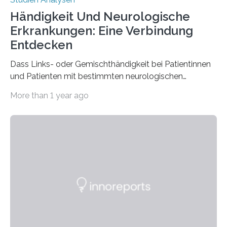
Händigkeit Und Neurologische
Erkrankungen: Eine Verbindung
Entdecken
Dass Links- oder Gemischthändigkeit bei Patientinnen
und Patienten mit bestimmten neurologischen
Erkrankungen wie Autismus-Spektrum-Störungen
More than 1 year ago
auffällig häufig vorkommt, ist eine oft berichtete
Beobachtung aus der Praxis. Die Verbindung von
Händigkeit und diesen Erkrankungen liegt
wahrscheinlich darin begründet, dass beide durch
Prozesse in der frühen Hirnentwicklung beeinflusst
werden. Verschiedene Studien untersuchten diesen
Zusammenhang für einzelne Erkrankungen und
konnten ihn mal belegen, mal nicht. Eine Meta-Analyse,
die ein internationales Forschungsteam aus Bochum,
Hamburg, Nimwegen und Athen durchgeführt hat,
zeigt, dass eine abweichende Händigkeit…