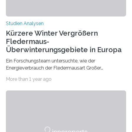
Studien Analysen
Kürzere Winter Vergrößern
Fledermaus-
Überwinterungsgebiete in Europa
Ein Forschungsteam untersuchte, wie der
Energieverbrauch der Fledermausart Großer
Abendsegler von der Temperatur beeinflusst wird, und
More than 1 year ago
erstellte ein Modell, mit dem sich vorhersagen lässt, in
welchen geographischen Breiten sie den Winterschlaf
überleben und wie sich ihre Überwinterungsgebiete im
Laufe der Zeit verändern könnten. Es zeichnet die
Verschiebung der Überwinterungsgebiete in den letzten
50 Jahren exakt nach und sagt eine weitere
Ausdehnung nach Nordosten um bis zu 14 Prozent des
derzeitigen Verbreitungsgebiets bis zum Jahr 2100