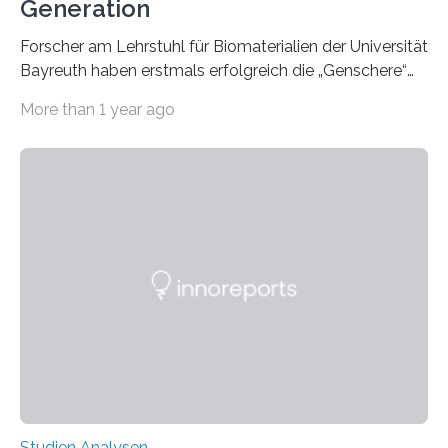
Generation
Forscher am Lehrstuhl für Biomaterialien der Universität
Bayreuth haben erstmals erfolgreich die „Genschere“
CRISPR-Cas9 bei Spinnen eingesetzt. Die Spinnen
More than 1 year ago
produzierten nach der Gen-Editierung rot
fluoreszierende Spinnenseide. Über ihre Ergebnisse
berichten die Forscher im Fachjournal Angewandte
Chemie. What for? Spinnenseide ist eine der
interessantesten Fasern im Bereich der
Materialwissenschaften: Insbesondere ihr Abseilfaden
ist enorm reißfest, dabei jedoch elastisch, leicht und
biologisch abbaubar. Wenn es gelingt, die Produktion
der Spinnenseide in vivo – im lebenden Tier – zu
beeinflussen und damit Einblicke…
Studien Analysen