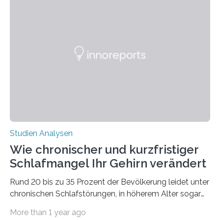
Laufe der Zeit verändern könnten. Es zeichnet die
Verschiebung der Überwinterungsgebiete in den letzten
50 Jahren exakt nach und sagt eine weitere
Ausdehnung nach Nordosten um bis zu 14 Prozent des
derzeitigen Verbreitungsgebiets bis zum Jahr 2100
voraus – bedingt durch kürzere…
Studien Analysen
Wie chronischer und kurzfristiger
Schlafmangel Ihr Gehirn verändert
Rund 20 bis zu 35 Prozent der Bevölkerung leidet unter
chronischen Schlafstörungen, in höherem Alter sogar
die Hälfte aller Menschen. Fast jeder Jugendliche oder
More than 1 year ago
Erwachsene kennt zudem ein kurzfristiges Schlafdefizit: