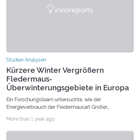
Zusammenhang für einzelne Erkrankungen und
konnten ihn mal belegen, mal nicht. Eine Meta-Analyse,
die ein internationales Forschungsteam aus Bochum,
Hamburg, Nimwegen und Athen durchgeführt hat,
zeigt, dass eine abweichende Händigkeit…
Studien Analysen
Kürzere Winter Vergrößern
Fledermaus-
Überwinterungsgebiete in Europa
Ein Forschungsteam untersuchte, wie der
Energieverbrauch der Fledermausart Großer
Abendsegler von der Temperatur beeinflusst wird, und
More than 1 year ago
erstellte ein Modell, mit dem sich vorhersagen lässt, in
welchen geographischen Breiten sie den Winterschlaf
überleben und wie sich ihre Überwinterungsgebiete im