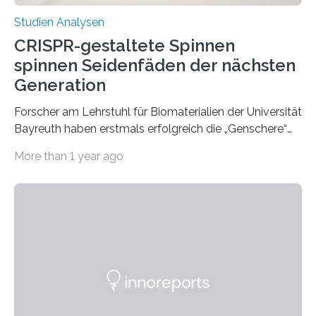
Studien Analysen
CRISPR-gestaltete Spinnen
spinnen Seidenfäden der nächsten
Generation
Forscher am Lehrstuhl für Biomaterialien der Universität
Bayreuth haben erstmals erfolgreich die „Genschere“
CRISPR-Cas9 bei Spinnen eingesetzt. Die Spinnen
More than 1 year ago
produzierten nach der Gen-Editierung rot
fluoreszierende Spinnenseide. Über ihre Ergebnisse
berichten die Forscher im Fachjournal Angewandte
Chemie. What for? Spinnenseide ist eine der
interessantesten Fasern im Bereich der
Materialwissenschaften: Insbesondere ihr Abseilfaden
ist enorm reißfest, dabei jedoch elastisch, leicht und
biologisch abbaubar. Wenn es gelingt, die Produktion
der Spinnenseide in vivo – im lebenden Tier – zu
beeinflussen und damit Einblicke…