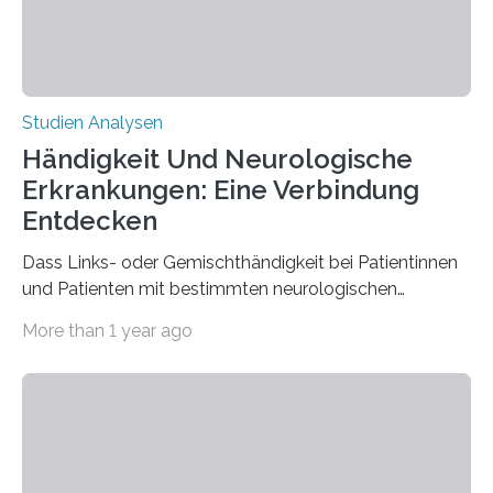
Studien Analysen
Händigkeit Und Neurologische
Erkrankungen: Eine Verbindung
Entdecken
Dass Links- oder Gemischthändigkeit bei Patientinnen
und Patienten mit bestimmten neurologischen
Erkrankungen wie Autismus-Spektrum-Störungen
More than 1 year ago
auffällig häufig vorkommt, ist eine oft berichtete
Beobachtung aus der Praxis. Die Verbindung von
Händigkeit und diesen Erkrankungen liegt
wahrscheinlich darin begründet, dass beide durch
Prozesse in der frühen Hirnentwicklung beeinflusst
werden. Verschiedene Studien untersuchten diesen