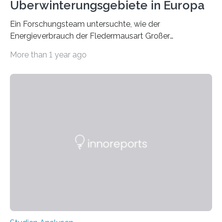
Überwinterungsgebiete in Europa
Ein Forschungsteam untersuchte, wie der
Energieverbrauch der Fledermausart Großer
Abendsegler von der Temperatur beeinflusst wird, und
More than 1 year ago
erstellte ein Modell, mit dem sich vorhersagen lässt, in
welchen geographischen Breiten sie den Winterschlaf
überleben und wie sich ihre Überwinterungsgebiete im
Laufe der Zeit verändern könnten. Es zeichnet die
Verschiebung der Überwinterungsgebiete in den letzten
50 Jahren exakt nach und sagt eine weitere
Ausdehnung nach Nordosten um bis zu 14 Prozent des
derzeitigen Verbreitungsgebiets bis zum Jahr 2100
voraus – bedingt durch kürzere…