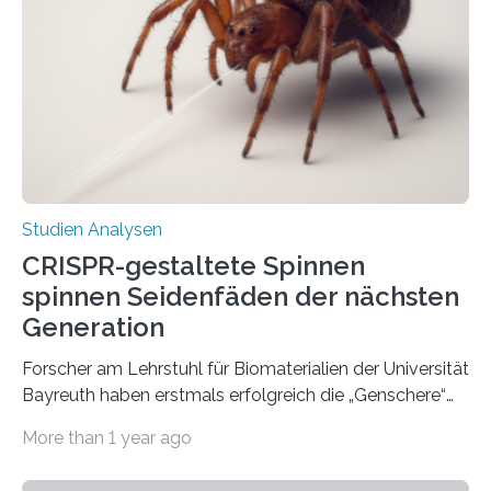
Studien Analysen
CRISPR-gestaltete Spinnen
spinnen Seidenfäden der nächsten
Generation
Forscher am Lehrstuhl für Biomaterialien der Universität
Bayreuth haben erstmals erfolgreich die „Genschere“
CRISPR-Cas9 bei Spinnen eingesetzt. Die Spinnen
More than 1 year ago
produzierten nach der Gen-Editierung rot
fluoreszierende Spinnenseide. Über ihre Ergebnisse