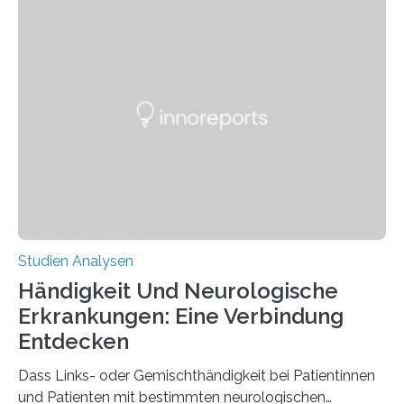
berichten die Forscher im Fachjournal Angewandte
Chemie. What for? Spinnenseide ist eine der
interessantesten Fasern im Bereich der
Materialwissenschaften: Insbesondere ihr Abseilfaden
ist enorm reißfest, dabei jedoch elastisch, leicht und
biologisch abbaubar. Wenn es gelingt, die Produktion
der Spinnenseide in vivo – im lebenden Tier – zu
beeinflussen und damit Einblicke…
Studien Analysen
Händigkeit Und Neurologische
Erkrankungen: Eine Verbindung
Entdecken
Dass Links- oder Gemischthändigkeit bei Patientinnen
und Patienten mit bestimmten neurologischen