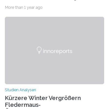
Erkrankungen wie Autismus-Spektrum-Störungen
More than 1 year ago
auffällig häufig vorkommt, ist eine oft berichtete
Beobachtung aus der Praxis. Die Verbindung von
Händigkeit und diesen Erkrankungen liegt
wahrscheinlich darin begründet, dass beide durch
Prozesse in der frühen Hirnentwicklung beeinflusst
werden. Verschiedene Studien untersuchten diesen
Zusammenhang für einzelne Erkrankungen und
konnten ihn mal belegen, mal nicht. Eine Meta-Analyse,
die ein internationales Forschungsteam aus Bochum,
Hamburg, Nimwegen und Athen durchgeführt hat,
zeigt, dass eine abweichende Händigkeit…
Studien Analysen
Kürzere Winter Vergrößern
Fledermaus-