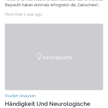
Bayreuth haben erstmals erfolgreich die „Genschere“
CRISPR-Cas9 bei Spinnen eingesetzt. Die Spinnen
More than 1 year ago
produzierten nach der Gen-Editierung rot
fluoreszierende Spinnenseide. Über ihre Ergebnisse
berichten die Forscher im Fachjournal Angewandte
Chemie. What for? Spinnenseide ist eine der
interessantesten Fasern im Bereich der
Materialwissenschaften: Insbesondere ihr Abseilfaden
ist enorm reißfest, dabei jedoch elastisch, leicht und
biologisch abbaubar. Wenn es gelingt, die Produktion
der Spinnenseide in vivo – im lebenden Tier – zu
beeinflussen und damit Einblicke…
Studien Analysen
Händigkeit Und Neurologische