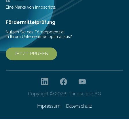
wurden im Fachmagazin JAMA Psychiatry
veröffentlicht. „Schlechter…
Eine Marke von innoscripta
Fördermittelprüfung
Nutzen Sie das Förderpotenzial
in Ihrem Unternehmen optimal aus?
JETZT PRÜFEN
Copyright © 2026 - innoscripta AG
Impressum
Datenschutz