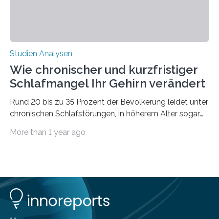
Studien Analysen
Wie chronischer und kurzfristiger
Schlafmangel Ihr Gehirn verändert
Rund 20 bis zu 35 Prozent der Bevölkerung leidet unter
chronischen Schlafstörungen, in höherem Alter sogar
die Hälfte aller Menschen. Fast jeder Jugendliche oder
More than 1 year ago
Erwachsene kennt zudem ein kurzfristiges Schlafdefizit:
ob Party, ein langer Arbeitstag, die Pflege Angehöriger
oder schlicht am Handy verdaddelt – die Möglichkeiten
zu wenig Schlaf zu bekommen sind vielfältig. Jülicher
Forscher:innen konnten in einer aktuellen Metastudie
zeigen, dass sich die jeweils beteiligten Gehirnregionen
deutlich unterscheiden. Die Ergebnisse der Studie