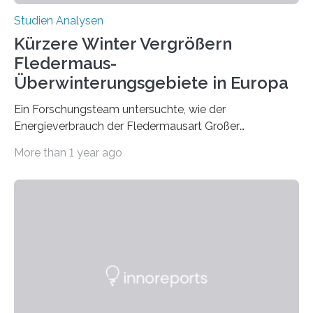
Studien Analysen
Kürzere Winter Vergrößern
Fledermaus-
Überwinterungsgebiete in Europa
Ein Forschungsteam untersuchte, wie der
Energieverbrauch der Fledermausart Großer
Abendsegler von der Temperatur beeinflusst wird, und
More than 1 year ago
erstellte ein Modell, mit dem sich vorhersagen lässt, in
welchen geographischen Breiten sie den Winterschlaf
überleben und wie sich ihre Überwinterungsgebiete im
Laufe der Zeit verändern könnten. Es zeichnet die
Verschiebung der Überwinterungsgebiete in den letzten
50 Jahren exakt nach und sagt eine weitere
Ausdehnung nach Nordosten um bis zu 14 Prozent des
derzeitigen Verbreitungsgebiets bis zum Jahr 2100
voraus – bedingt durch kürzere…