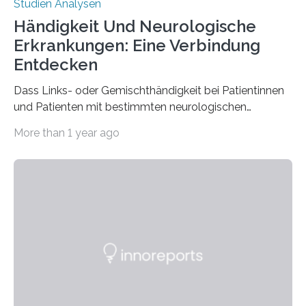
Studien Analysen
Händigkeit Und Neurologische
Erkrankungen: Eine Verbindung
Entdecken
Dass Links- oder Gemischthändigkeit bei Patientinnen
und Patienten mit bestimmten neurologischen
Erkrankungen wie Autismus-Spektrum-Störungen
More than 1 year ago
auffällig häufig vorkommt, ist eine oft berichtete
Beobachtung aus der Praxis. Die Verbindung von
Händigkeit und diesen Erkrankungen liegt
wahrscheinlich darin begründet, dass beide durch
Prozesse in der frühen Hirnentwicklung beeinflusst
werden. Verschiedene Studien untersuchten diesen
Zusammenhang für einzelne Erkrankungen und
konnten ihn mal belegen, mal nicht. Eine Meta-Analyse,
die ein internationales Forschungsteam aus Bochum,
Hamburg, Nimwegen und Athen durchgeführt hat,
zeigt, dass eine abweichende Händigkeit…