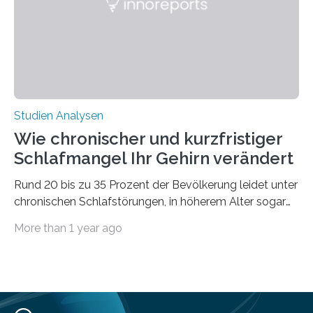
derzeitigen Verbreitungsgebiets bis zum Jahr 2100
voraus – bedingt durch kürzere…
Studien Analysen
Wie chronischer und kurzfristiger
Schlafmangel Ihr Gehirn verändert
Rund 20 bis zu 35 Prozent der Bevölkerung leidet unter
chronischen Schlafstörungen, in höherem Alter sogar
die Hälfte aller Menschen. Fast jeder Jugendliche oder
More than 1 year ago
Erwachsene kennt zudem ein kurzfristiges Schlafdefizit:
ob Party, ein langer Arbeitstag, die Pflege Angehöriger
oder schlicht am Handy verdaddelt – die Möglichkeiten
zu wenig Schlaf zu bekommen sind vielfältig. Jülicher
Forscher:innen konnten in einer aktuellen Metastudie