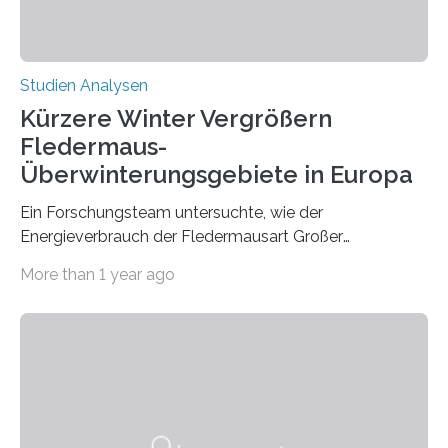
Studien Analysen
Kürzere Winter Vergrößern
Fledermaus-
Überwinterungsgebiete in Europa
Ein Forschungsteam untersuchte, wie der
Energieverbrauch der Fledermausart Großer
Abendsegler von der Temperatur beeinflusst wird, und
More than 1 year ago
erstellte ein Modell, mit dem sich vorhersagen lässt, in
welchen geographischen Breiten sie den Winterschlaf
überleben und wie sich ihre Überwinterungsgebiete im
Laufe der Zeit verändern könnten. Es zeichnet die
Verschiebung der Überwinterungsgebiete in den letzten
50 Jahren exakt nach und sagt eine weitere
Ausdehnung nach Nordosten um bis zu 14 Prozent des