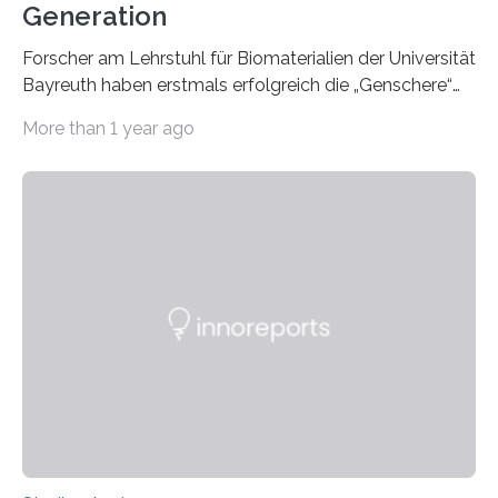
Generation
Forscher am Lehrstuhl für Biomaterialien der Universität
Bayreuth haben erstmals erfolgreich die „Genschere“
CRISPR-Cas9 bei Spinnen eingesetzt. Die Spinnen
More than 1 year ago
produzierten nach der Gen-Editierung rot
fluoreszierende Spinnenseide. Über ihre Ergebnisse
berichten die Forscher im Fachjournal Angewandte
Chemie. What for? Spinnenseide ist eine der
interessantesten Fasern im Bereich der
Materialwissenschaften: Insbesondere ihr Abseilfaden
ist enorm reißfest, dabei jedoch elastisch, leicht und
biologisch abbaubar. Wenn es gelingt, die Produktion
der Spinnenseide in vivo – im lebenden Tier – zu
beeinflussen und damit Einblicke…