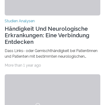
Studien Analysen
Händigkeit Und Neurologische
Erkrankungen: Eine Verbindung
Entdecken
Dass Links- oder Gemischthändigkeit bei Patientinnen
und Patienten mit bestimmten neurologischen
Erkrankungen wie Autismus-Spektrum-Störungen
More than 1 year ago
auffällig häufig vorkommt, ist eine oft berichtete
Beobachtung aus der Praxis. Die Verbindung von
Händigkeit und diesen Erkrankungen liegt
wahrscheinlich darin begründet, dass beide durch
Prozesse in der frühen Hirnentwicklung beeinflusst
werden. Verschiedene Studien untersuchten diesen
Zusammenhang für einzelne Erkrankungen und