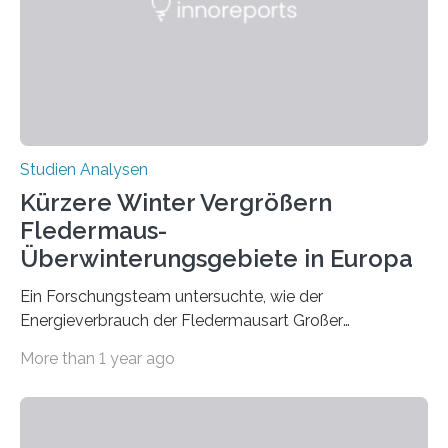
konnten ihn mal belegen, mal nicht. Eine Meta-Analyse,
die ein internationales Forschungsteam aus Bochum,
Hamburg, Nimwegen und Athen durchgeführt hat,
zeigt, dass eine abweichende Händigkeit…
Studien Analysen
Kürzere Winter Vergrößern
Fledermaus-
Überwinterungsgebiete in Europa
Ein Forschungsteam untersuchte, wie der
Energieverbrauch der Fledermausart Großer
Abendsegler von der Temperatur beeinflusst wird, und
More than 1 year ago
erstellte ein Modell, mit dem sich vorhersagen lässt, in
welchen geographischen Breiten sie den Winterschlaf
überleben und wie sich ihre Überwinterungsgebiete im
Laufe der Zeit verändern könnten. Es zeichnet die