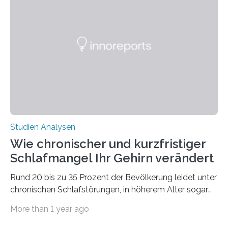
Verschiebung der Überwinterungsgebiete in den letzten
50 Jahren exakt nach und sagt eine weitere
Ausdehnung nach Nordosten um bis zu 14 Prozent des
derzeitigen Verbreitungsgebiets bis zum Jahr 2100
voraus – bedingt durch kürzere…
Studien Analysen
Wie chronischer und kurzfristiger
Schlafmangel Ihr Gehirn verändert
Rund 20 bis zu 35 Prozent der Bevölkerung leidet unter
chronischen Schlafstörungen, in höherem Alter sogar
die Hälfte aller Menschen. Fast jeder Jugendliche oder
More than 1 year ago
Erwachsene kennt zudem ein kurzfristiges Schlafdefizit:
ob Party, ein langer Arbeitstag, die Pflege Angehöriger