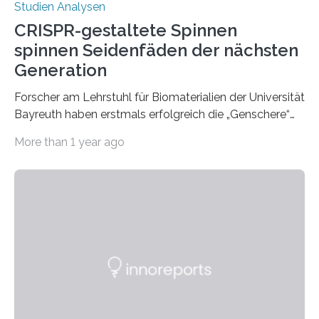
Studien Analysen
CRISPR-gestaltete Spinnen
spinnen Seidenfäden der nächsten
Generation
Forscher am Lehrstuhl für Biomaterialien der Universität
Bayreuth haben erstmals erfolgreich die „Genschere“
CRISPR-Cas9 bei Spinnen eingesetzt. Die Spinnen
More than 1 year ago
produzierten nach der Gen-Editierung rot
fluoreszierende Spinnenseide. Über ihre Ergebnisse
berichten die Forscher im Fachjournal Angewandte
Chemie. What for? Spinnenseide ist eine der
interessantesten Fasern im Bereich der
Materialwissenschaften: Insbesondere ihr Abseilfaden
ist enorm reißfest, dabei jedoch elastisch, leicht und
biologisch abbaubar. Wenn es gelingt, die Produktion
der Spinnenseide in vivo – im lebenden Tier – zu
beeinflussen und damit Einblicke…