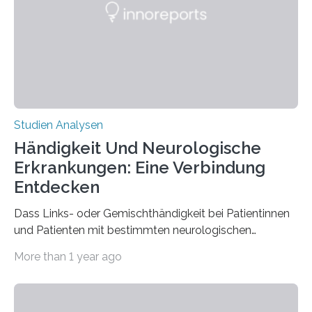
biologisch abbaubar. Wenn es gelingt, die Produktion
der Spinnenseide in vivo – im lebenden Tier – zu
beeinflussen und damit Einblicke…
Studien Analysen
Händigkeit Und Neurologische
Erkrankungen: Eine Verbindung
Entdecken
Dass Links- oder Gemischthändigkeit bei Patientinnen
und Patienten mit bestimmten neurologischen
Erkrankungen wie Autismus-Spektrum-Störungen
More than 1 year ago
auffällig häufig vorkommt, ist eine oft berichtete
Beobachtung aus der Praxis. Die Verbindung von
Händigkeit und diesen Erkrankungen liegt