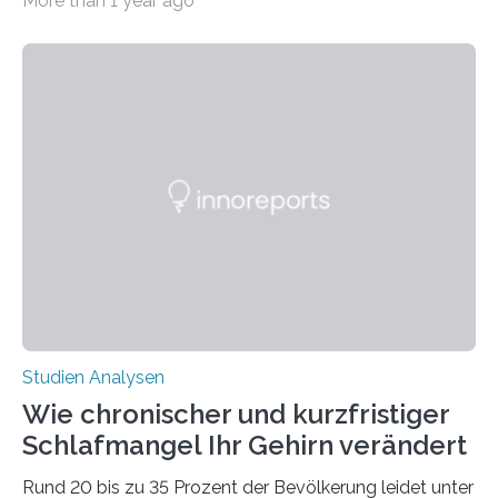
More than 1 year ago
erstellte ein Modell, mit dem sich vorhersagen lässt, in
welchen geographischen Breiten sie den Winterschlaf
überleben und wie sich ihre Überwinterungsgebiete im
Laufe der Zeit verändern könnten. Es zeichnet die
Verschiebung der Überwinterungsgebiete in den letzten
50 Jahren exakt nach und sagt eine weitere
Ausdehnung nach Nordosten um bis zu 14 Prozent des
derzeitigen Verbreitungsgebiets bis zum Jahr 2100
voraus – bedingt durch kürzere…
Studien Analysen
Wie chronischer und kurzfristiger
Schlafmangel Ihr Gehirn verändert
Rund 20 bis zu 35 Prozent der Bevölkerung leidet unter