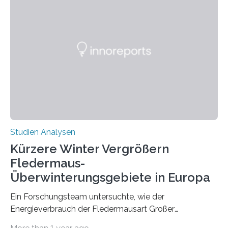
wahrscheinlich darin begründet, dass beide durch
Prozesse in der frühen Hirnentwicklung beeinflusst
werden. Verschiedene Studien untersuchten diesen
Zusammenhang für einzelne Erkrankungen und
konnten ihn mal belegen, mal nicht. Eine Meta-Analyse,
die ein internationales Forschungsteam aus Bochum,
Hamburg, Nimwegen und Athen durchgeführt hat,
zeigt, dass eine abweichende Händigkeit…
Studien Analysen
Kürzere Winter Vergrößern
Fledermaus-
Überwinterungsgebiete in Europa
Ein Forschungsteam untersuchte, wie der
Energieverbrauch der Fledermausart Großer
Abendsegler von der Temperatur beeinflusst wird, und