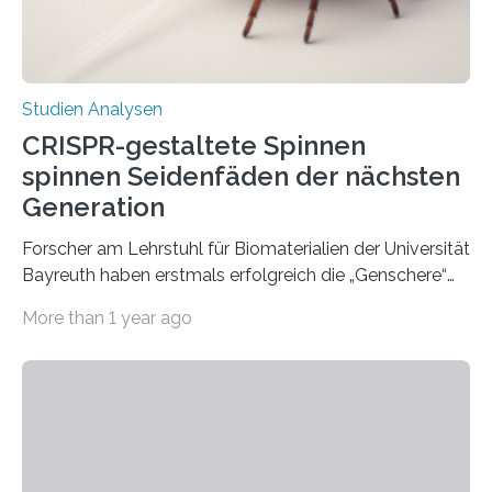
Studien Analysen
CRISPR-gestaltete Spinnen
spinnen Seidenfäden der nächsten
Generation
Forscher am Lehrstuhl für Biomaterialien der Universität
Bayreuth haben erstmals erfolgreich die „Genschere“
CRISPR-Cas9 bei Spinnen eingesetzt. Die Spinnen
More than 1 year ago
produzierten nach der Gen-Editierung rot
fluoreszierende Spinnenseide. Über ihre Ergebnisse
berichten die Forscher im Fachjournal Angewandte
Chemie. What for? Spinnenseide ist eine der
interessantesten Fasern im Bereich der
Materialwissenschaften: Insbesondere ihr Abseilfaden
ist enorm reißfest, dabei jedoch elastisch, leicht und