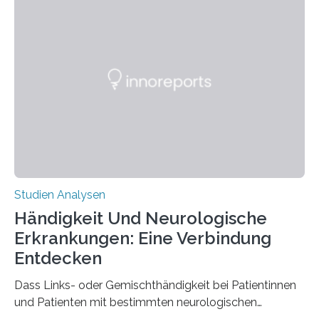
Chemie. What for? Spinnenseide ist eine der
interessantesten Fasern im Bereich der
Materialwissenschaften: Insbesondere ihr Abseilfaden
ist enorm reißfest, dabei jedoch elastisch, leicht und
biologisch abbaubar. Wenn es gelingt, die Produktion
der Spinnenseide in vivo – im lebenden Tier – zu
beeinflussen und damit Einblicke…
Studien Analysen
Händigkeit Und Neurologische
Erkrankungen: Eine Verbindung
Entdecken
Dass Links- oder Gemischthändigkeit bei Patientinnen
und Patienten mit bestimmten neurologischen