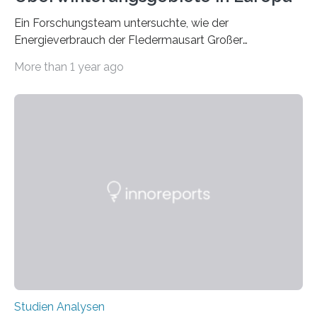
Ein Forschungsteam untersuchte, wie der
Energieverbrauch der Fledermausart Großer
Abendsegler von der Temperatur beeinflusst wird, und
More than 1 year ago
erstellte ein Modell, mit dem sich vorhersagen lässt, in
welchen geographischen Breiten sie den Winterschlaf
überleben und wie sich ihre Überwinterungsgebiete im
Laufe der Zeit verändern könnten. Es zeichnet die
Verschiebung der Überwinterungsgebiete in den letzten
50 Jahren exakt nach und sagt eine weitere
Ausdehnung nach Nordosten um bis zu 14 Prozent des
derzeitigen Verbreitungsgebiets bis zum Jahr 2100
voraus – bedingt durch kürzere…
Studien Analysen