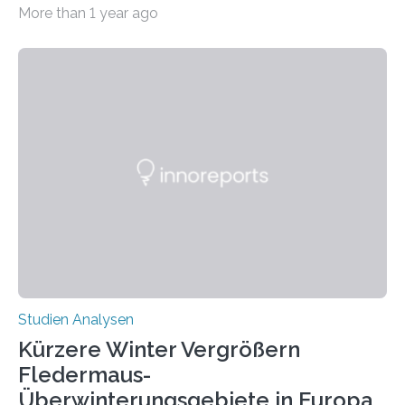
Erkrankungen wie Autismus-Spektrum-Störungen
More than 1 year ago
auffällig häufig vorkommt, ist eine oft berichtete
Beobachtung aus der Praxis. Die Verbindung von
Händigkeit und diesen Erkrankungen liegt
wahrscheinlich darin begründet, dass beide durch
Prozesse in der frühen Hirnentwicklung beeinflusst
werden. Verschiedene Studien untersuchten diesen
Zusammenhang für einzelne Erkrankungen und
konnten ihn mal belegen, mal nicht. Eine Meta-Analyse,
die ein internationales Forschungsteam aus Bochum,
Hamburg, Nimwegen und Athen durchgeführt hat,
zeigt, dass eine abweichende Händigkeit…
Studien Analysen
Kürzere Winter Vergrößern
Fledermaus-
Überwinterungsgebiete in Europa