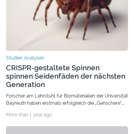
Studien Analysen
CRISPR-gestaltete Spinnen
spinnen Seidenfäden der nächsten
Generation
Forscher am Lehrstuhl für Biomaterialien der Universität
Bayreuth haben erstmals erfolgreich die „Genschere“
CRISPR-Cas9 bei Spinnen eingesetzt. Die Spinnen
More than 1 year ago
produzierten nach der Gen-Editierung rot
fluoreszierende Spinnenseide. Über ihre Ergebnisse
berichten die Forscher im Fachjournal Angewandte