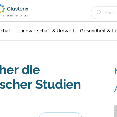
Landwirtschaft & Umwelt
Gesundheit &
Agrar- Forstwissenschaften
Unternehmensmeldungen
Biowissenschafte
Ökologie Umwelt- Naturschutz
ktmanagement-Tool
chaft
Landwirtschaft & Umwelt
Gesundheit & L
her die
ischer Studien