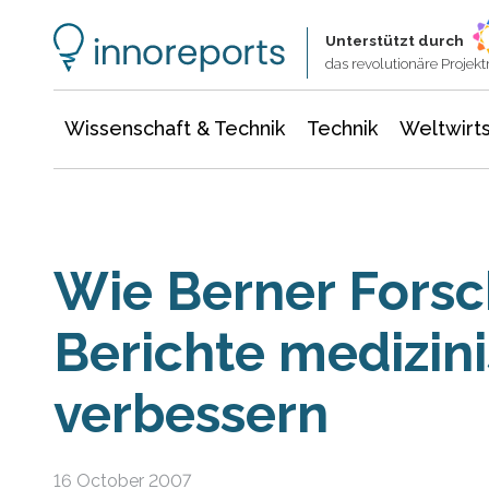
Wissenschaft & Technik
Informationstechnologie
Energie & Elektrotechnik
Unterstützt durch
das revolutionäre Proje
Wissenschaft & Technik
Technik
Weltwirts
Wie Berner Forsc
Berichte medizin
verbessern
16 October 2007