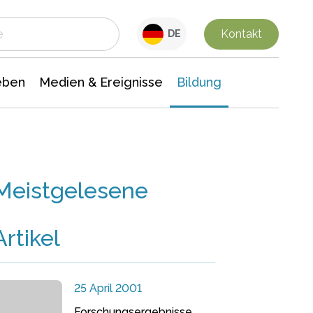
 Leben
Medien & Ereignisse
Interdisziplinäre Forschung
Veranstaltungsnachrichten
n Chemie
Gesellschaftswissenschaften
Kontakt
DE
eben
Medien & Ereignisse
Bildung
Meistgelesene
Artikel
25 April 2001
Forschungsergebnisse