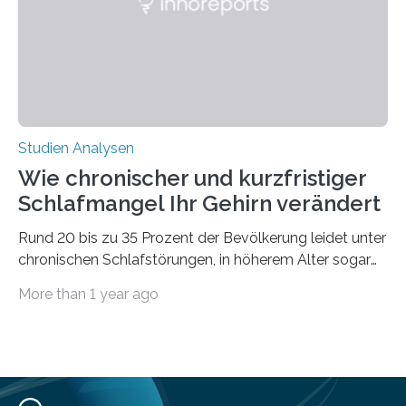
derzeitigen Verbreitungsgebiets bis zum Jahr 2100
voraus – bedingt durch kürzere…
Studien Analysen
Wie chronischer und kurzfristiger
Schlafmangel Ihr Gehirn verändert
Rund 20 bis zu 35 Prozent der Bevölkerung leidet unter
chronischen Schlafstörungen, in höherem Alter sogar
die Hälfte aller Menschen. Fast jeder Jugendliche oder
More than 1 year ago
Erwachsene kennt zudem ein kurzfristiges Schlafdefizit:
ob Party, ein langer Arbeitstag, die Pflege Angehöriger
oder schlicht am Handy verdaddelt – die Möglichkeiten
zu wenig Schlaf zu bekommen sind vielfältig. Jülicher
Forscher:innen konnten in einer aktuellen Metastudie