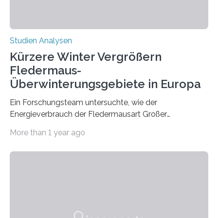
Studien Analysen
Kürzere Winter Vergrößern
Fledermaus-
Überwinterungsgebiete in Europa
Ein Forschungsteam untersuchte, wie der
Energieverbrauch der Fledermausart Großer
Abendsegler von der Temperatur beeinflusst wird, und
More than 1 year ago
erstellte ein Modell, mit dem sich vorhersagen lässt, in
welchen geographischen Breiten sie den Winterschlaf
überleben und wie sich ihre Überwinterungsgebiete im
Laufe der Zeit verändern könnten. Es zeichnet die
Verschiebung der Überwinterungsgebiete in den letzten
50 Jahren exakt nach und sagt eine weitere
Ausdehnung nach Nordosten um bis zu 14 Prozent des