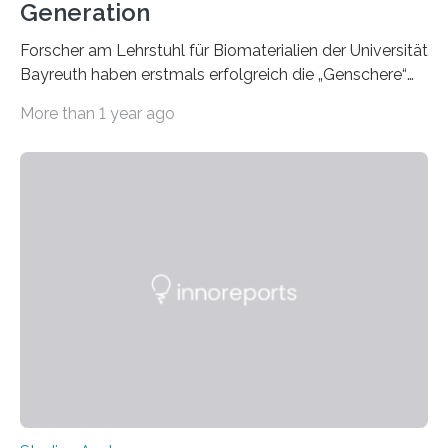
Generation
Forscher am Lehrstuhl für Biomaterialien der Universität
Bayreuth haben erstmals erfolgreich die „Genschere“
CRISPR-Cas9 bei Spinnen eingesetzt. Die Spinnen
More than 1 year ago
produzierten nach der Gen-Editierung rot
fluoreszierende Spinnenseide. Über ihre Ergebnisse
berichten die Forscher im Fachjournal Angewandte
Chemie. What for? Spinnenseide ist eine der
interessantesten Fasern im Bereich der
Materialwissenschaften: Insbesondere ihr Abseilfaden
ist enorm reißfest, dabei jedoch elastisch, leicht und
biologisch abbaubar. Wenn es gelingt, die Produktion
der Spinnenseide in vivo – im lebenden Tier – zu
beeinflussen und damit Einblicke…