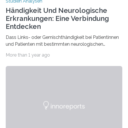
Studien Analysen
Händigkeit Und Neurologische
Erkrankungen: Eine Verbindung
Entdecken
Dass Links- oder Gemischthändigkeit bei Patientinnen
und Patienten mit bestimmten neurologischen
Erkrankungen wie Autismus-Spektrum-Störungen
More than 1 year ago
auffällig häufig vorkommt, ist eine oft berichtete
Beobachtung aus der Praxis. Die Verbindung von
Händigkeit und diesen Erkrankungen liegt
wahrscheinlich darin begründet, dass beide durch
Prozesse in der frühen Hirnentwicklung beeinflusst
werden. Verschiedene Studien untersuchten diesen
Zusammenhang für einzelne Erkrankungen und
konnten ihn mal belegen, mal nicht. Eine Meta-Analyse,
die ein internationales Forschungsteam aus Bochum,
Hamburg, Nimwegen und Athen durchgeführt hat,
zeigt, dass eine abweichende Händigkeit…