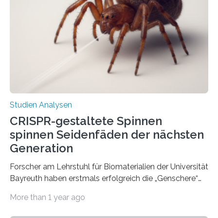
Studien Analysen
CRISPR-gestaltete Spinnen
spinnen Seidenfäden der nächsten
Generation
Forscher am Lehrstuhl für Biomaterialien der Universität
Bayreuth haben erstmals erfolgreich die „Genschere“
CRISPR-Cas9 bei Spinnen eingesetzt. Die Spinnen
More than 1 year ago
produzierten nach der Gen-Editierung rot
fluoreszierende Spinnenseide. Über ihre Ergebnisse