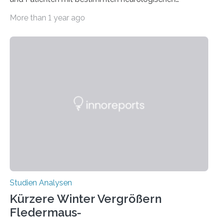
Erkrankungen wie Autismus-Spektrum-Störungen
More than 1 year ago
auffällig häufig vorkommt, ist eine oft berichtete
Beobachtung aus der Praxis. Die Verbindung von
Händigkeit und diesen Erkrankungen liegt
wahrscheinlich darin begründet, dass beide durch
Prozesse in der frühen Hirnentwicklung beeinflusst
werden. Verschiedene Studien untersuchten diesen
Zusammenhang für einzelne Erkrankungen und
konnten ihn mal belegen, mal nicht. Eine Meta-Analyse,
die ein internationales Forschungsteam aus Bochum,
Hamburg, Nimwegen und Athen durchgeführt hat,
zeigt, dass eine abweichende Händigkeit…
Studien Analysen
Kürzere Winter Vergrößern
Fledermaus-