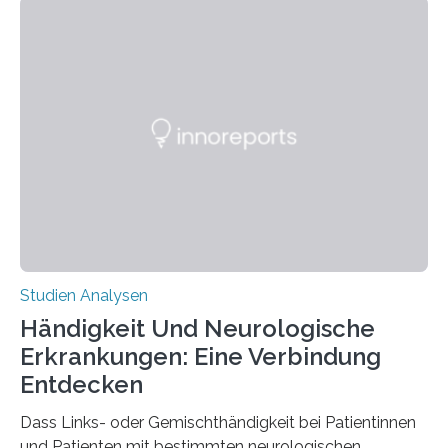
berichten die Forscher im Fachjournal Angewandte
Chemie. What for? Spinnenseide ist eine der
interessantesten Fasern im Bereich der
Materialwissenschaften: Insbesondere ihr Abseilfaden
ist enorm reißfest, dabei jedoch elastisch, leicht und
biologisch abbaubar. Wenn es gelingt, die Produktion
der Spinnenseide in vivo – im lebenden Tier – zu
beeinflussen und damit Einblicke…
Studien Analysen
Händigkeit Und Neurologische
Erkrankungen: Eine Verbindung
Entdecken
Dass Links- oder Gemischthändigkeit bei Patientinnen
und Patienten mit bestimmten neurologischen