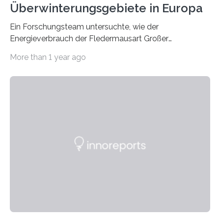
Überwinterungsgebiete in Europa
Ein Forschungsteam untersuchte, wie der
Energieverbrauch der Fledermausart Großer
Abendsegler von der Temperatur beeinflusst wird, und
More than 1 year ago
erstellte ein Modell, mit dem sich vorhersagen lässt, in
welchen geographischen Breiten sie den Winterschlaf
überleben und wie sich ihre Überwinterungsgebiete im
Laufe der Zeit verändern könnten. Es zeichnet die
Verschiebung der Überwinterungsgebiete in den letzten
50 Jahren exakt nach und sagt eine weitere
Ausdehnung nach Nordosten um bis zu 14 Prozent des
derzeitigen Verbreitungsgebiets bis zum Jahr 2100
voraus – bedingt durch kürzere…