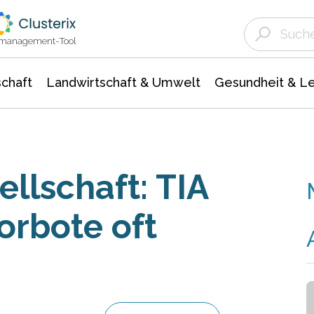
Landwirtschaft & Umwelt
Gesundheit &
Agrar- Forstwissenschaften
Unternehmensmeldungen
Biowissenschafte
Ökologie Umwelt- Naturschutz
ktmanagement-Tool
chaft
Landwirtschaft & Umwelt
Gesundheit & L
llschaft: TIA
orbote oft