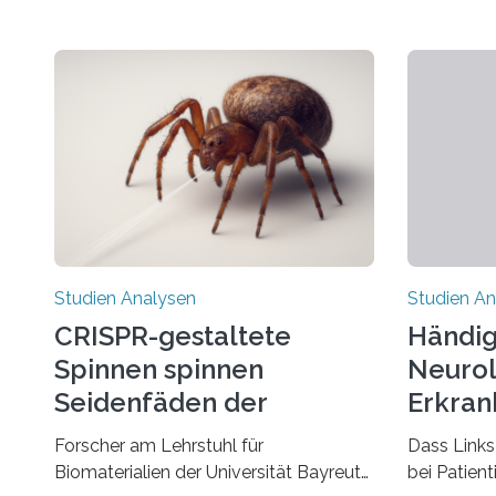
Studien Analysen
Studien An
CRISPR-gestaltete
Händig
Spinnen spinnen
Neurol
Seidenfäden der
Erkran
nächsten Generation
Verbin
Forscher am Lehrstuhl für
Dass Links
Biomaterialien der Universität Bayreuth
bei Patien