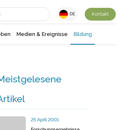
 Leben
Medien & Ereignisse
Interdisziplinäre Forschung
Veranstaltungsnachrichten
n Chemie
Gesellschaftswissenschaften
Kontakt
DE
eben
Medien & Ereignisse
Bildung
Meistgelesene
Artikel
25 April 2001
Forschungsergebnisse