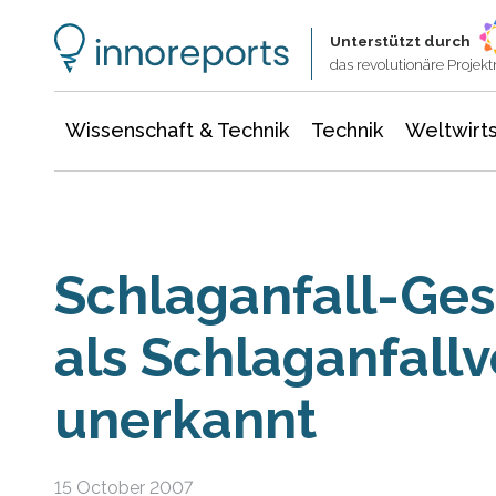
Wissenschaft & Technik
Informationstechnologie
Energie & Elektrotechnik
Unterstützt durch
das revolutionäre Proje
Wissenschaft & Technik
Technik
Weltwirts
Schlaganfall-Gese
als Schlaganfallv
unerkannt
15 October 2007