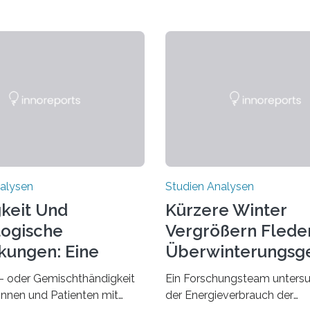
alysen
Studien Analysen
keit Und
Kürzere Winter
ogische
Vergrößern Flede
kungen: Eine
Überwinterungsg
dung Entdecken
in Europa
- oder Gemischthändigkeit
Ein Forschungsteam untersu
tinnen und Patienten mit
der Energieverbrauch der