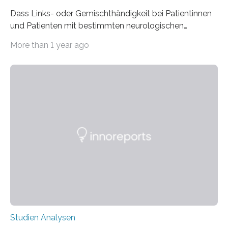
Dass Links- oder Gemischthändigkeit bei Patientinnen
und Patienten mit bestimmten neurologischen
Erkrankungen wie Autismus-Spektrum-Störungen
More than 1 year ago
auffällig häufig vorkommt, ist eine oft berichtete
Beobachtung aus der Praxis. Die Verbindung von
Händigkeit und diesen Erkrankungen liegt
wahrscheinlich darin begründet, dass beide durch
Prozesse in der frühen Hirnentwicklung beeinflusst
werden. Verschiedene Studien untersuchten diesen
Zusammenhang für einzelne Erkrankungen und
konnten ihn mal belegen, mal nicht. Eine Meta-Analyse,
die ein internationales Forschungsteam aus Bochum,
Hamburg, Nimwegen und Athen durchgeführt hat,
zeigt, dass eine abweichende Händigkeit…
Studien Analysen