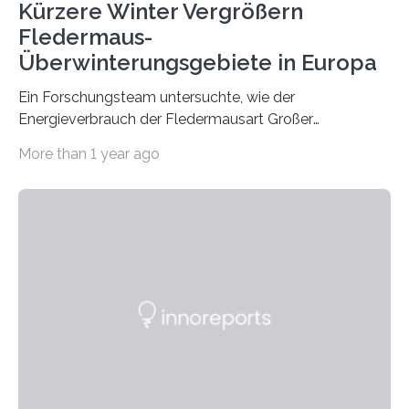
Kürzere Winter Vergrößern
Fledermaus-
Überwinterungsgebiete in Europa
Ein Forschungsteam untersuchte, wie der
Energieverbrauch der Fledermausart Großer
Abendsegler von der Temperatur beeinflusst wird, und
More than 1 year ago
erstellte ein Modell, mit dem sich vorhersagen lässt, in
welchen geographischen Breiten sie den Winterschlaf
überleben und wie sich ihre Überwinterungsgebiete im
Laufe der Zeit verändern könnten. Es zeichnet die
Verschiebung der Überwinterungsgebiete in den letzten
50 Jahren exakt nach und sagt eine weitere
Ausdehnung nach Nordosten um bis zu 14 Prozent des
derzeitigen Verbreitungsgebiets bis zum Jahr 2100
voraus – bedingt durch kürzere…