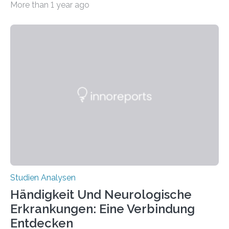
More than 1 year ago
produzierten nach der Gen-Editierung rot
fluoreszierende Spinnenseide. Über ihre Ergebnisse
berichten die Forscher im Fachjournal Angewandte
Chemie. What for? Spinnenseide ist eine der
interessantesten Fasern im Bereich der
Materialwissenschaften: Insbesondere ihr Abseilfaden
ist enorm reißfest, dabei jedoch elastisch, leicht und
biologisch abbaubar. Wenn es gelingt, die Produktion
der Spinnenseide in vivo – im lebenden Tier – zu
beeinflussen und damit Einblicke…
Studien Analysen
Händigkeit Und Neurologische
Erkrankungen: Eine Verbindung
Entdecken