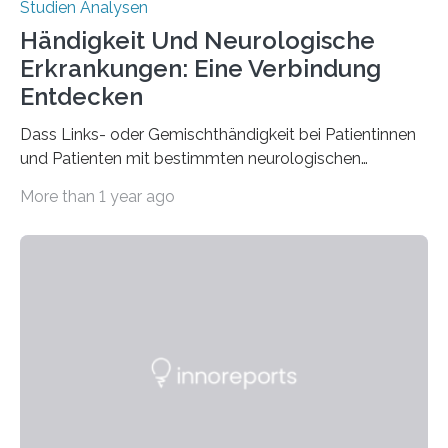
Studien Analysen
Händigkeit Und Neurologische
Erkrankungen: Eine Verbindung
Entdecken
Dass Links- oder Gemischthändigkeit bei Patientinnen
und Patienten mit bestimmten neurologischen
Erkrankungen wie Autismus-Spektrum-Störungen
More than 1 year ago
auffällig häufig vorkommt, ist eine oft berichtete
Beobachtung aus der Praxis. Die Verbindung von
Händigkeit und diesen Erkrankungen liegt
wahrscheinlich darin begründet, dass beide durch
Prozesse in der frühen Hirnentwicklung beeinflusst
werden. Verschiedene Studien untersuchten diesen
Zusammenhang für einzelne Erkrankungen und
konnten ihn mal belegen, mal nicht. Eine Meta-Analyse,
die ein internationales Forschungsteam aus Bochum,
Hamburg, Nimwegen und Athen durchgeführt hat,
zeigt, dass eine abweichende Händigkeit…