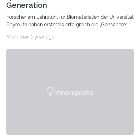
Generation
Forscher am Lehrstuhl für Biomaterialien der Universität
Bayreuth haben erstmals erfolgreich die „Genschere“
CRISPR-Cas9 bei Spinnen eingesetzt. Die Spinnen
More than 1 year ago
produzierten nach der Gen-Editierung rot
fluoreszierende Spinnenseide. Über ihre Ergebnisse
berichten die Forscher im Fachjournal Angewandte
Chemie. What for? Spinnenseide ist eine der
interessantesten Fasern im Bereich der
Materialwissenschaften: Insbesondere ihr Abseilfaden
ist enorm reißfest, dabei jedoch elastisch, leicht und
biologisch abbaubar. Wenn es gelingt, die Produktion
der Spinnenseide in vivo – im lebenden Tier – zu
beeinflussen und damit Einblicke…