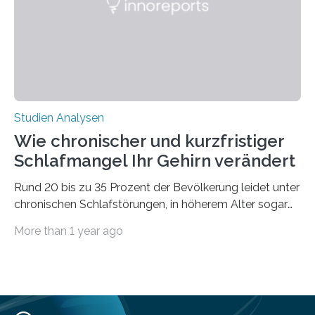
derzeitigen Verbreitungsgebiets bis zum Jahr 2100
voraus – bedingt durch kürzere…
Studien Analysen
Wie chronischer und kurzfristiger
Schlafmangel Ihr Gehirn verändert
Rund 20 bis zu 35 Prozent der Bevölkerung leidet unter
chronischen Schlafstörungen, in höherem Alter sogar
die Hälfte aller Menschen. Fast jeder Jugendliche oder
More than 1 year ago
Erwachsene kennt zudem ein kurzfristiges Schlafdefizit:
ob Party, ein langer Arbeitstag, die Pflege Angehöriger
oder schlicht am Handy verdaddelt – die Möglichkeiten
zu wenig Schlaf zu bekommen sind vielfältig. Jülicher
Forscher:innen konnten in einer aktuellen Metastudie