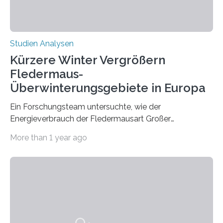
Studien Analysen
Kürzere Winter Vergrößern
Fledermaus-
Überwinterungsgebiete in Europa
Ein Forschungsteam untersuchte, wie der
Energieverbrauch der Fledermausart Großer
Abendsegler von der Temperatur beeinflusst wird, und
More than 1 year ago
erstellte ein Modell, mit dem sich vorhersagen lässt, in
welchen geographischen Breiten sie den Winterschlaf
überleben und wie sich ihre Überwinterungsgebiete im
Laufe der Zeit verändern könnten. Es zeichnet die
Verschiebung der Überwinterungsgebiete in den letzten
50 Jahren exakt nach und sagt eine weitere
Ausdehnung nach Nordosten um bis zu 14 Prozent des