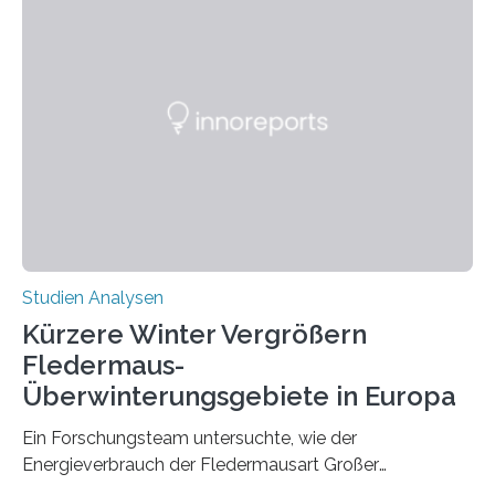
wahrscheinlich darin begründet, dass beide durch
Prozesse in der frühen Hirnentwicklung beeinflusst
werden. Verschiedene Studien untersuchten diesen
Zusammenhang für einzelne Erkrankungen und
konnten ihn mal belegen, mal nicht. Eine Meta-Analyse,
die ein internationales Forschungsteam aus Bochum,
Hamburg, Nimwegen und Athen durchgeführt hat,
zeigt, dass eine abweichende Händigkeit…
Studien Analysen
Kürzere Winter Vergrößern
Fledermaus-
Überwinterungsgebiete in Europa
Ein Forschungsteam untersuchte, wie der
Energieverbrauch der Fledermausart Großer
Abendsegler von der Temperatur beeinflusst wird, und