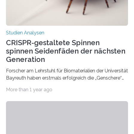
Studien Analysen
CRISPR-gestaltete Spinnen
spinnen Seidenfäden der nächsten
Generation
Forscher am Lehrstuhl für Biomaterialien der Universität
Bayreuth haben erstmals erfolgreich die „Genschere“
CRISPR-Cas9 bei Spinnen eingesetzt. Die Spinnen
More than 1 year ago
produzierten nach der Gen-Editierung rot
fluoreszierende Spinnenseide. Über ihre Ergebnisse
berichten die Forscher im Fachjournal Angewandte
Chemie. What for? Spinnenseide ist eine der
interessantesten Fasern im Bereich der
Materialwissenschaften: Insbesondere ihr Abseilfaden