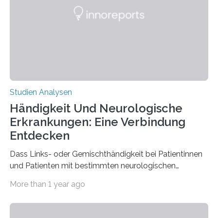
ist enorm reißfest, dabei jedoch elastisch, leicht und
biologisch abbaubar. Wenn es gelingt, die Produktion
der Spinnenseide in vivo – im lebenden Tier – zu
beeinflussen und damit Einblicke…
Studien Analysen
Händigkeit Und Neurologische
Erkrankungen: Eine Verbindung
Entdecken
Dass Links- oder Gemischthändigkeit bei Patientinnen
und Patienten mit bestimmten neurologischen
Erkrankungen wie Autismus-Spektrum-Störungen
More than 1 year ago
auffällig häufig vorkommt, ist eine oft berichtete
Beobachtung aus der Praxis. Die Verbindung von
Händigkeit und diesen Erkrankungen liegt