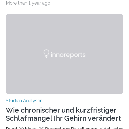
More than 1 year ago
erstellte ein Modell, mit dem sich vorhersagen lässt, in
welchen geographischen Breiten sie den Winterschlaf
überleben und wie sich ihre Überwinterungsgebiete im
Laufe der Zeit verändern könnten. Es zeichnet die
Verschiebung der Überwinterungsgebiete in den letzten
50 Jahren exakt nach und sagt eine weitere
Ausdehnung nach Nordosten um bis zu 14 Prozent des
derzeitigen Verbreitungsgebiets bis zum Jahr 2100
voraus – bedingt durch kürzere…
Studien Analysen
Wie chronischer und kurzfristiger
Schlafmangel Ihr Gehirn verändert