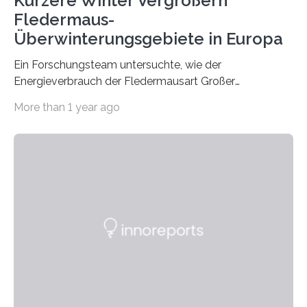
Kürzere Winter Vergrößern
Fledermaus-
Überwinterungsgebiete in Europa
Ein Forschungsteam untersuchte, wie der
Energieverbrauch der Fledermausart Großer
Abendsegler von der Temperatur beeinflusst wird, und
More than 1 year ago
erstellte ein Modell, mit dem sich vorhersagen lässt, in
welchen geographischen Breiten sie den Winterschlaf
überleben und wie sich ihre Überwinterungsgebiete im
Laufe der Zeit verändern könnten. Es zeichnet die
Verschiebung der Überwinterungsgebiete in den letzten
50 Jahren exakt nach und sagt eine weitere
Ausdehnung nach Nordosten um bis zu 14 Prozent des
derzeitigen Verbreitungsgebiets bis zum Jahr 2100
voraus – bedingt durch kürzere…