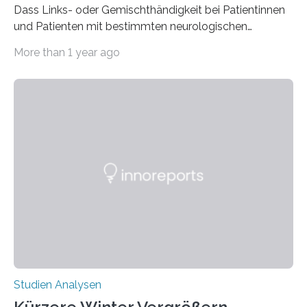
Dass Links- oder Gemischthändigkeit bei Patientinnen
und Patienten mit bestimmten neurologischen
Erkrankungen wie Autismus-Spektrum-Störungen
More than 1 year ago
auffällig häufig vorkommt, ist eine oft berichtete
Beobachtung aus der Praxis. Die Verbindung von
Händigkeit und diesen Erkrankungen liegt
wahrscheinlich darin begründet, dass beide durch
Prozesse in der frühen Hirnentwicklung beeinflusst
werden. Verschiedene Studien untersuchten diesen
Zusammenhang für einzelne Erkrankungen und
konnten ihn mal belegen, mal nicht. Eine Meta-Analyse,
die ein internationales Forschungsteam aus Bochum,
Hamburg, Nimwegen und Athen durchgeführt hat,
zeigt, dass eine abweichende Händigkeit…
Studien Analysen