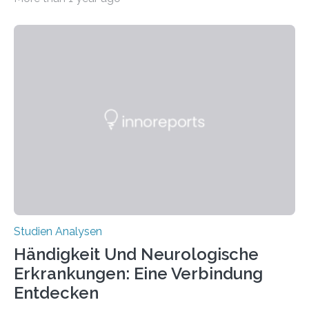
produzierten nach der Gen-Editierung rot
fluoreszierende Spinnenseide. Über ihre Ergebnisse
berichten die Forscher im Fachjournal Angewandte
Chemie. What for? Spinnenseide ist eine der
interessantesten Fasern im Bereich der
Materialwissenschaften: Insbesondere ihr Abseilfaden
ist enorm reißfest, dabei jedoch elastisch, leicht und
biologisch abbaubar. Wenn es gelingt, die Produktion
der Spinnenseide in vivo – im lebenden Tier – zu
beeinflussen und damit Einblicke…
Studien Analysen
Händigkeit Und Neurologische
Erkrankungen: Eine Verbindung
Entdecken