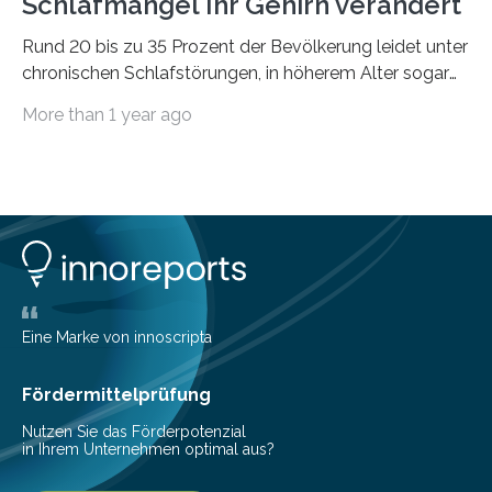
Schlafmangel Ihr Gehirn verändert
Rund 20 bis zu 35 Prozent der Bevölkerung leidet unter
chronischen Schlafstörungen, in höherem Alter sogar
die Hälfte aller Menschen. Fast jeder Jugendliche oder
More than 1 year ago
Erwachsene kennt zudem ein kurzfristiges Schlafdefizit:
ob Party, ein langer Arbeitstag, die Pflege Angehöriger
oder schlicht am Handy verdaddelt – die Möglichkeiten
zu wenig Schlaf zu bekommen sind vielfältig. Jülicher
Forscher:innen konnten in einer aktuellen Metastudie
zeigen, dass sich die jeweils beteiligten Gehirnregionen
deutlich unterscheiden. Die Ergebnisse der Studie
wurden im Fachmagazin JAMA Psychiatry
veröffentlicht. „Schlechter…
Eine Marke von innoscripta
Fördermittelprüfung
Nutzen Sie das Förderpotenzial
in Ihrem Unternehmen optimal aus?