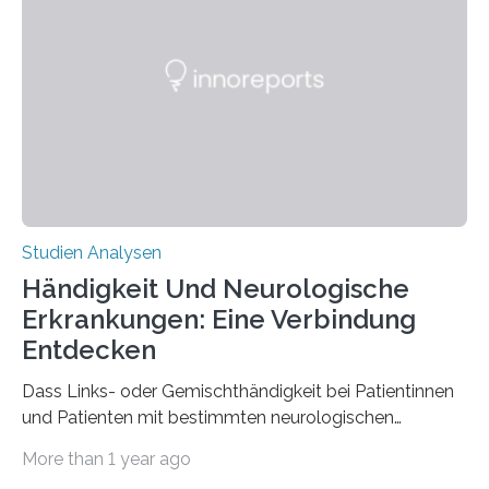
Materialwissenschaften: Insbesondere ihr Abseilfaden
ist enorm reißfest, dabei jedoch elastisch, leicht und
biologisch abbaubar. Wenn es gelingt, die Produktion
der Spinnenseide in vivo – im lebenden Tier – zu
beeinflussen und damit Einblicke…
Studien Analysen
Händigkeit Und Neurologische
Erkrankungen: Eine Verbindung
Entdecken
Dass Links- oder Gemischthändigkeit bei Patientinnen
und Patienten mit bestimmten neurologischen
Erkrankungen wie Autismus-Spektrum-Störungen
More than 1 year ago
auffällig häufig vorkommt, ist eine oft berichtete