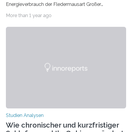
Energieverbrauch der Fledermausart Großer
Abendsegler von der Temperatur beeinflusst wird, und
More than 1 year ago
erstellte ein Modell, mit dem sich vorhersagen lässt, in
welchen geographischen Breiten sie den Winterschlaf
überleben und wie sich ihre Überwinterungsgebiete im
Laufe der Zeit verändern könnten. Es zeichnet die
Verschiebung der Überwinterungsgebiete in den letzten
50 Jahren exakt nach und sagt eine weitere
Ausdehnung nach Nordosten um bis zu 14 Prozent des
derzeitigen Verbreitungsgebiets bis zum Jahr 2100
voraus – bedingt durch kürzere…
Studien Analysen
Wie chronischer und kurzfristiger