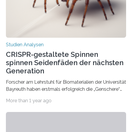
Studien Analysen
CRISPR-gestaltete Spinnen
spinnen Seidenfäden der nächsten
Generation
Forscher am Lehrstuhl für Biomaterialien der Universität
Bayreuth haben erstmals erfolgreich die „Genschere“
CRISPR-Cas9 bei Spinnen eingesetzt. Die Spinnen
More than 1 year ago
produzierten nach der Gen-Editierung rot
fluoreszierende Spinnenseide. Über ihre Ergebnisse
berichten die Forscher im Fachjournal Angewandte
Chemie. What for? Spinnenseide ist eine der
interessantesten Fasern im Bereich der