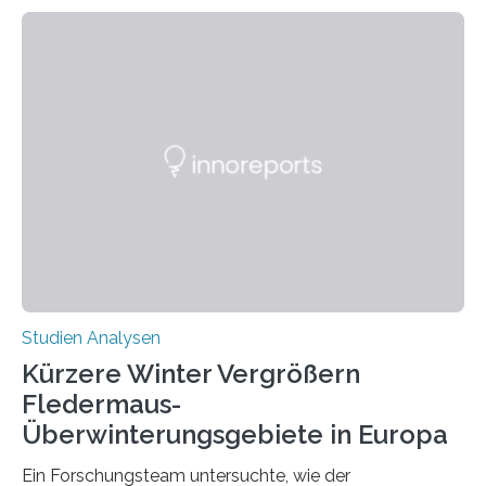
Beobachtung aus der Praxis. Die Verbindung von
Händigkeit und diesen Erkrankungen liegt
wahrscheinlich darin begründet, dass beide durch
Prozesse in der frühen Hirnentwicklung beeinflusst
werden. Verschiedene Studien untersuchten diesen
Zusammenhang für einzelne Erkrankungen und
konnten ihn mal belegen, mal nicht. Eine Meta-Analyse,
die ein internationales Forschungsteam aus Bochum,
Hamburg, Nimwegen und Athen durchgeführt hat,
zeigt, dass eine abweichende Händigkeit…
Studien Analysen
Kürzere Winter Vergrößern
Fledermaus-
Überwinterungsgebiete in Europa
Ein Forschungsteam untersuchte, wie der