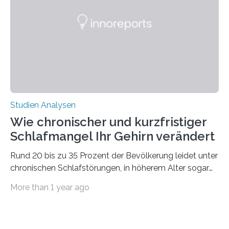
Ausdehnung nach Nordosten um bis zu 14 Prozent des
derzeitigen Verbreitungsgebiets bis zum Jahr 2100
voraus – bedingt durch kürzere…
Studien Analysen
Wie chronischer und kurzfristiger
Schlafmangel Ihr Gehirn verändert
Rund 20 bis zu 35 Prozent der Bevölkerung leidet unter
chronischen Schlafstörungen, in höherem Alter sogar
die Hälfte aller Menschen. Fast jeder Jugendliche oder
More than 1 year ago
Erwachsene kennt zudem ein kurzfristiges Schlafdefizit:
ob Party, ein langer Arbeitstag, die Pflege Angehöriger
oder schlicht am Handy verdaddelt – die Möglichkeiten