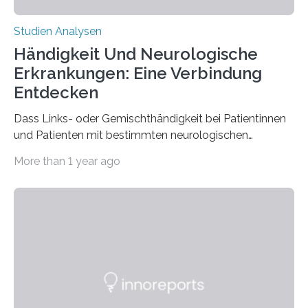
Studien Analysen
Händigkeit Und Neurologische
Erkrankungen: Eine Verbindung
Entdecken
Dass Links- oder Gemischthändigkeit bei Patientinnen
und Patienten mit bestimmten neurologischen
Erkrankungen wie Autismus-Spektrum-Störungen
More than 1 year ago
auffällig häufig vorkommt, ist eine oft berichtete
Beobachtung aus der Praxis. Die Verbindung von
Händigkeit und diesen Erkrankungen liegt
wahrscheinlich darin begründet, dass beide durch
Prozesse in der frühen Hirnentwicklung beeinflusst
werden. Verschiedene Studien untersuchten diesen
Zusammenhang für einzelne Erkrankungen und
konnten ihn mal belegen, mal nicht. Eine Meta-Analyse,
die ein internationales Forschungsteam aus Bochum,