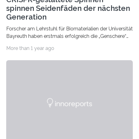
spinnen Seidenfäden der nächsten
Generation
Forscher am Lehrstuhl für Biomaterialien der Universität
Bayreuth haben erstmals erfolgreich die „Genschere“
CRISPR-Cas9 bei Spinnen eingesetzt. Die Spinnen
More than 1 year ago
produzierten nach der Gen-Editierung rot
fluoreszierende Spinnenseide. Über ihre Ergebnisse
berichten die Forscher im Fachjournal Angewandte
Chemie. What for? Spinnenseide ist eine der
interessantesten Fasern im Bereich der
Materialwissenschaften: Insbesondere ihr Abseilfaden
ist enorm reißfest, dabei jedoch elastisch, leicht und
biologisch abbaubar. Wenn es gelingt, die Produktion
der Spinnenseide in vivo – im lebenden Tier – zu
beeinflussen und damit Einblicke…