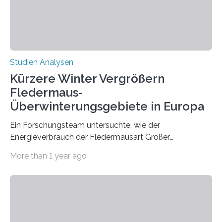
Hamburg, Nimwegen und Athen durchgeführt hat,
zeigt, dass eine abweichende Händigkeit…
Studien Analysen
Kürzere Winter Vergrößern
Fledermaus-
Überwinterungsgebiete in Europa
Ein Forschungsteam untersuchte, wie der
Energieverbrauch der Fledermausart Großer
Abendsegler von der Temperatur beeinflusst wird, und
More than 1 year ago
erstellte ein Modell, mit dem sich vorhersagen lässt, in
welchen geographischen Breiten sie den Winterschlaf
überleben und wie sich ihre Überwinterungsgebiete im
Laufe der Zeit verändern könnten. Es zeichnet die
Verschiebung der Überwinterungsgebiete in den letzten
50 Jahren exakt nach und sagt eine weitere