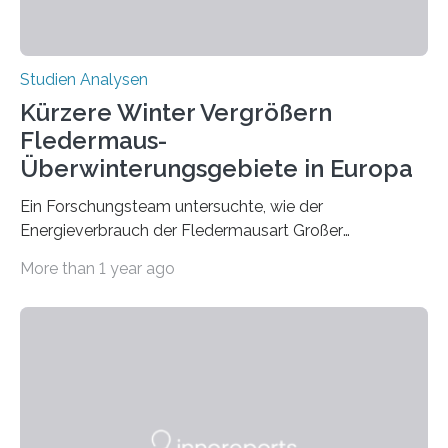
Studien Analysen
Kürzere Winter Vergrößern
Fledermaus-
Überwinterungsgebiete in Europa
Ein Forschungsteam untersuchte, wie der
Energieverbrauch der Fledermausart Großer
Abendsegler von der Temperatur beeinflusst wird, und
More than 1 year ago
erstellte ein Modell, mit dem sich vorhersagen lässt, in
welchen geographischen Breiten sie den Winterschlaf
überleben und wie sich ihre Überwinterungsgebiete im
Laufe der Zeit verändern könnten. Es zeichnet die
Verschiebung der Überwinterungsgebiete in den letzten
50 Jahren exakt nach und sagt eine weitere
Ausdehnung nach Nordosten um bis zu 14 Prozent des
derzeitigen Verbreitungsgebiets bis zum Jahr 2100