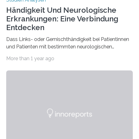
Händigkeit Und Neurologische
Erkrankungen: Eine Verbindung
Entdecken
Dass Links- oder Gemischthändigkeit bei Patientinnen
und Patienten mit bestimmten neurologischen
Erkrankungen wie Autismus-Spektrum-Störungen
More than 1 year ago
auffällig häufig vorkommt, ist eine oft berichtete
Beobachtung aus der Praxis. Die Verbindung von
Händigkeit und diesen Erkrankungen liegt
wahrscheinlich darin begründet, dass beide durch
Prozesse in der frühen Hirnentwicklung beeinflusst
werden. Verschiedene Studien untersuchten diesen
Zusammenhang für einzelne Erkrankungen und
konnten ihn mal belegen, mal nicht. Eine Meta-Analyse,
die ein internationales Forschungsteam aus Bochum,
Hamburg, Nimwegen und Athen durchgeführt hat,
zeigt, dass eine abweichende Händigkeit…