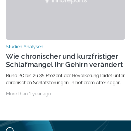
voraus – bedingt durch kürzere…
Studien Analysen
Wie chronischer und kurzfristiger
Schlafmangel Ihr Gehirn verändert
Rund 20 bis zu 35 Prozent der Bevölkerung leidet unter
chronischen Schlafstörungen, in höherem Alter sogar
die Hälfte aller Menschen. Fast jeder Jugendliche oder
More than 1 year ago
Erwachsene kennt zudem ein kurzfristiges Schlafdefizit:
ob Party, ein langer Arbeitstag, die Pflege Angehöriger
oder schlicht am Handy verdaddelt – die Möglichkeiten
zu wenig Schlaf zu bekommen sind vielfältig. Jülicher
Forscher:innen konnten in einer aktuellen Metastudie