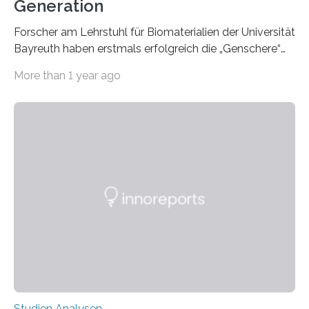
Generation
Forscher am Lehrstuhl für Biomaterialien der Universität
Bayreuth haben erstmals erfolgreich die „Genschere“
CRISPR-Cas9 bei Spinnen eingesetzt. Die Spinnen
More than 1 year ago
produzierten nach der Gen-Editierung rot
fluoreszierende Spinnenseide. Über ihre Ergebnisse
berichten die Forscher im Fachjournal Angewandte
Chemie. What for? Spinnenseide ist eine der
interessantesten Fasern im Bereich der
Materialwissenschaften: Insbesondere ihr Abseilfaden
ist enorm reißfest, dabei jedoch elastisch, leicht und
biologisch abbaubar. Wenn es gelingt, die Produktion
der Spinnenseide in vivo – im lebenden Tier – zu
beeinflussen und damit Einblicke…
Studien Analysen