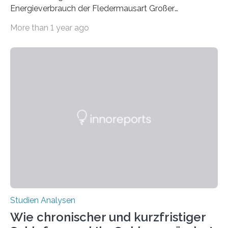
Energieverbrauch der Fledermausart Großer
Abendsegler von der Temperatur beeinflusst wird, und
More than 1 year ago
erstellte ein Modell, mit dem sich vorhersagen lässt, in
welchen geographischen Breiten sie den Winterschlaf
überleben und wie sich ihre Überwinterungsgebiete im
Laufe der Zeit verändern könnten. Es zeichnet die
Verschiebung der Überwinterungsgebiete in den letzten
50 Jahren exakt nach und sagt eine weitere
Ausdehnung nach Nordosten um bis zu 14 Prozent des
derzeitigen Verbreitungsgebiets bis zum Jahr 2100
voraus – bedingt durch kürzere…
Studien Analysen
Wie chronischer und kurzfristiger