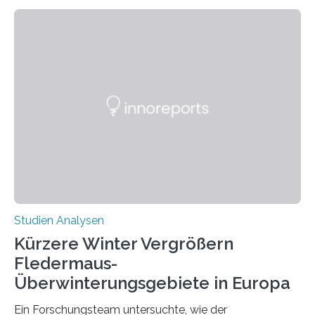
Beobachtung aus der Praxis. Die Verbindung von
Händigkeit und diesen Erkrankungen liegt
wahrscheinlich darin begründet, dass beide durch
Prozesse in der frühen Hirnentwicklung beeinflusst
werden. Verschiedene Studien untersuchten diesen
Zusammenhang für einzelne Erkrankungen und
konnten ihn mal belegen, mal nicht. Eine Meta-Analyse,
die ein internationales Forschungsteam aus Bochum,
Hamburg, Nimwegen und Athen durchgeführt hat,
zeigt, dass eine abweichende Händigkeit…
Studien Analysen
Kürzere Winter Vergrößern
Fledermaus-
Überwinterungsgebiete in Europa
Ein Forschungsteam untersuchte, wie der