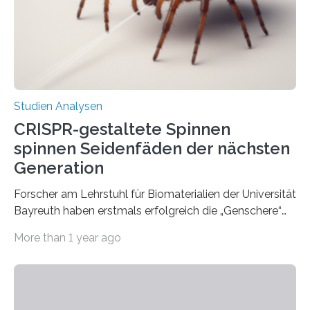
Studien Analysen
CRISPR-gestaltete Spinnen
spinnen Seidenfäden der nächsten
Generation
Forscher am Lehrstuhl für Biomaterialien der Universität
Bayreuth haben erstmals erfolgreich die „Genschere“
CRISPR-Cas9 bei Spinnen eingesetzt. Die Spinnen
More than 1 year ago
produzierten nach der Gen-Editierung rot
fluoreszierende Spinnenseide. Über ihre Ergebnisse
berichten die Forscher im Fachjournal Angewandte
Chemie. What for? Spinnenseide ist eine der