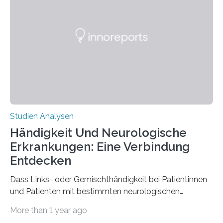
interessantesten Fasern im Bereich der
Materialwissenschaften: Insbesondere ihr Abseilfaden
ist enorm reißfest, dabei jedoch elastisch, leicht und
biologisch abbaubar. Wenn es gelingt, die Produktion
der Spinnenseide in vivo – im lebenden Tier – zu
beeinflussen und damit Einblicke…
Studien Analysen
Händigkeit Und Neurologische
Erkrankungen: Eine Verbindung
Entdecken
Dass Links- oder Gemischthändigkeit bei Patientinnen
und Patienten mit bestimmten neurologischen
Erkrankungen wie Autismus-Spektrum-Störungen
More than 1 year ago
auffällig häufig vorkommt, ist eine oft berichtete