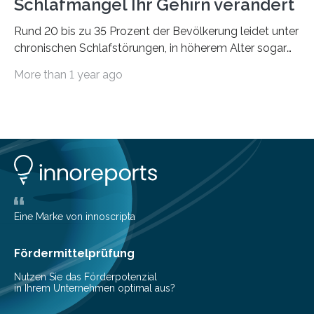
Schlafmangel Ihr Gehirn verändert
Rund 20 bis zu 35 Prozent der Bevölkerung leidet unter
chronischen Schlafstörungen, in höherem Alter sogar
die Hälfte aller Menschen. Fast jeder Jugendliche oder
More than 1 year ago
Erwachsene kennt zudem ein kurzfristiges Schlafdefizit:
ob Party, ein langer Arbeitstag, die Pflege Angehöriger
oder schlicht am Handy verdaddelt – die Möglichkeiten
zu wenig Schlaf zu bekommen sind vielfältig. Jülicher
Forscher:innen konnten in einer aktuellen Metastudie
zeigen, dass sich die jeweils beteiligten Gehirnregionen
deutlich unterscheiden. Die Ergebnisse der Studie
wurden im Fachmagazin JAMA Psychiatry
veröffentlicht. „Schlechter…
Eine Marke von innoscripta
Fördermittelprüfung
Nutzen Sie das Förderpotenzial
in Ihrem Unternehmen optimal aus?