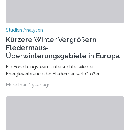
zeigt, dass eine abweichende Händigkeit…
Studien Analysen
Kürzere Winter Vergrößern
Fledermaus-
Überwinterungsgebiete in Europa
Ein Forschungsteam untersuchte, wie der
Energieverbrauch der Fledermausart Großer
Abendsegler von der Temperatur beeinflusst wird, und
More than 1 year ago
erstellte ein Modell, mit dem sich vorhersagen lässt, in
welchen geographischen Breiten sie den Winterschlaf
überleben und wie sich ihre Überwinterungsgebiete im
Laufe der Zeit verändern könnten. Es zeichnet die
Verschiebung der Überwinterungsgebiete in den letzten
50 Jahren exakt nach und sagt eine weitere
Ausdehnung nach Nordosten um bis zu 14 Prozent des