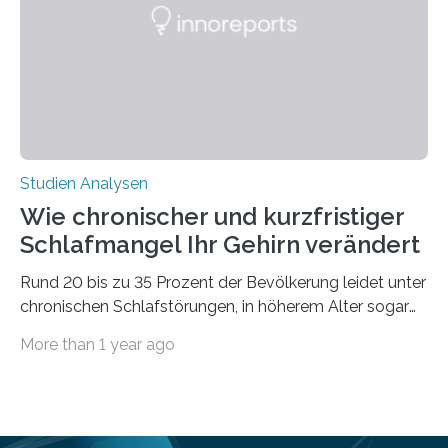
derzeitigen Verbreitungsgebiets bis zum Jahr 2100
voraus – bedingt durch kürzere…
Studien Analysen
Wie chronischer und kurzfristiger
Schlafmangel Ihr Gehirn verändert
Rund 20 bis zu 35 Prozent der Bevölkerung leidet unter
chronischen Schlafstörungen, in höherem Alter sogar
die Hälfte aller Menschen. Fast jeder Jugendliche oder
More than 1 year ago
Erwachsene kennt zudem ein kurzfristiges Schlafdefizit:
ob Party, ein langer Arbeitstag, die Pflege Angehöriger
oder schlicht am Handy verdaddelt – die Möglichkeiten
zu wenig Schlaf zu bekommen sind vielfältig. Jülicher