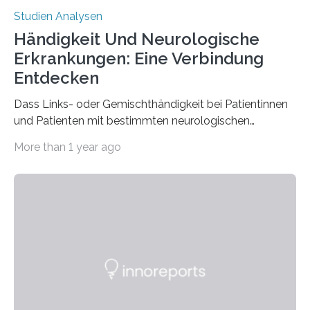
Studien Analysen
Händigkeit Und Neurologische
Erkrankungen: Eine Verbindung
Entdecken
Dass Links- oder Gemischthändigkeit bei Patientinnen
und Patienten mit bestimmten neurologischen
Erkrankungen wie Autismus-Spektrum-Störungen
More than 1 year ago
auffällig häufig vorkommt, ist eine oft berichtete
Beobachtung aus der Praxis. Die Verbindung von
Händigkeit und diesen Erkrankungen liegt
wahrscheinlich darin begründet, dass beide durch
Prozesse in der frühen Hirnentwicklung beeinflusst
werden. Verschiedene Studien untersuchten diesen
Zusammenhang für einzelne Erkrankungen und
konnten ihn mal belegen, mal nicht. Eine Meta-Analyse,
die ein internationales Forschungsteam aus Bochum,
Hamburg, Nimwegen und Athen durchgeführt hat,