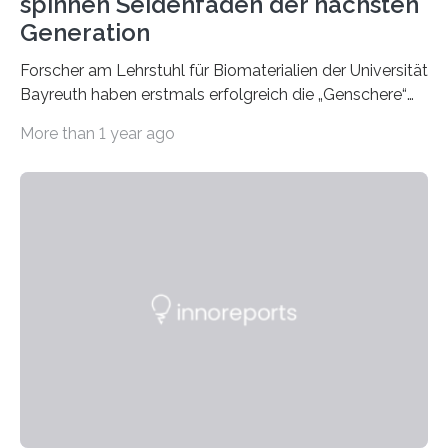
spinnen Seidenfäden der nächsten
Generation
Forscher am Lehrstuhl für Biomaterialien der Universität
Bayreuth haben erstmals erfolgreich die „Genschere“
CRISPR-Cas9 bei Spinnen eingesetzt. Die Spinnen
More than 1 year ago
produzierten nach der Gen-Editierung rot
fluoreszierende Spinnenseide. Über ihre Ergebnisse
berichten die Forscher im Fachjournal Angewandte
Chemie. What for? Spinnenseide ist eine der
interessantesten Fasern im Bereich der
Materialwissenschaften: Insbesondere ihr Abseilfaden
ist enorm reißfest, dabei jedoch elastisch, leicht und
biologisch abbaubar. Wenn es gelingt, die Produktion
der Spinnenseide in vivo – im lebenden Tier – zu
beeinflussen und damit Einblicke…