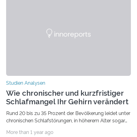
Laufe der Zeit verändern könnten. Es zeichnet die
Verschiebung der Überwinterungsgebiete in den letzten
50 Jahren exakt nach und sagt eine weitere
Ausdehnung nach Nordosten um bis zu 14 Prozent des
derzeitigen Verbreitungsgebiets bis zum Jahr 2100
voraus – bedingt durch kürzere…
Studien Analysen
Wie chronischer und kurzfristiger
Schlafmangel Ihr Gehirn verändert
Rund 20 bis zu 35 Prozent der Bevölkerung leidet unter
chronischen Schlafstörungen, in höherem Alter sogar
die Hälfte aller Menschen. Fast jeder Jugendliche oder
More than 1 year ago
Erwachsene kennt zudem ein kurzfristiges Schlafdefizit: