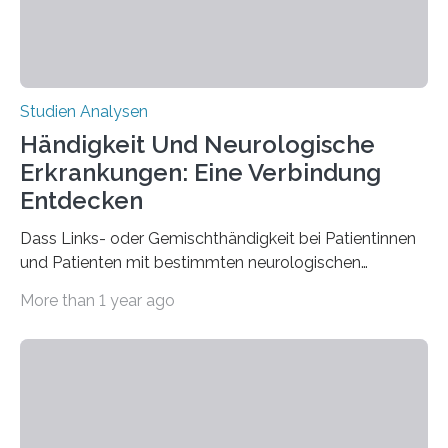
Studien Analysen
Händigkeit Und Neurologische
Erkrankungen: Eine Verbindung
Entdecken
Dass Links- oder Gemischthändigkeit bei Patientinnen
und Patienten mit bestimmten neurologischen
Erkrankungen wie Autismus-Spektrum-Störungen
More than 1 year ago
auffällig häufig vorkommt, ist eine oft berichtete
Beobachtung aus der Praxis. Die Verbindung von
Händigkeit und diesen Erkrankungen liegt
wahrscheinlich darin begründet, dass beide durch
Prozesse in der frühen Hirnentwicklung beeinflusst
werden. Verschiedene Studien untersuchten diesen