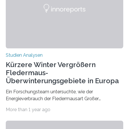
Zusammenhang für einzelne Erkrankungen und
konnten ihn mal belegen, mal nicht. Eine Meta-Analyse,
die ein internationales Forschungsteam aus Bochum,
Hamburg, Nimwegen und Athen durchgeführt hat,
zeigt, dass eine abweichende Händigkeit…
Studien Analysen
Kürzere Winter Vergrößern
Fledermaus-
Überwinterungsgebiete in Europa
Ein Forschungsteam untersuchte, wie der
Energieverbrauch der Fledermausart Großer
Abendsegler von der Temperatur beeinflusst wird, und
More than 1 year ago
erstellte ein Modell, mit dem sich vorhersagen lässt, in
welchen geographischen Breiten sie den Winterschlaf
überleben und wie sich ihre Überwinterungsgebiete im