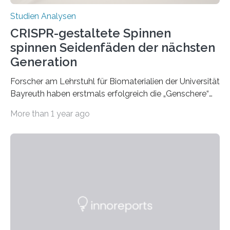
Studien Analysen
CRISPR-gestaltete Spinnen
spinnen Seidenfäden der nächsten
Generation
Forscher am Lehrstuhl für Biomaterialien der Universität
Bayreuth haben erstmals erfolgreich die „Genschere“
CRISPR-Cas9 bei Spinnen eingesetzt. Die Spinnen
More than 1 year ago
produzierten nach der Gen-Editierung rot
fluoreszierende Spinnenseide. Über ihre Ergebnisse
berichten die Forscher im Fachjournal Angewandte
Chemie. What for? Spinnenseide ist eine der
interessantesten Fasern im Bereich der
Materialwissenschaften: Insbesondere ihr Abseilfaden
ist enorm reißfest, dabei jedoch elastisch, leicht und
biologisch abbaubar. Wenn es gelingt, die Produktion
der Spinnenseide in vivo – im lebenden Tier – zu
beeinflussen und damit Einblicke…