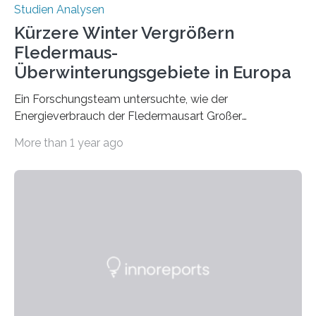
Studien Analysen
Kürzere Winter Vergrößern
Fledermaus-
Überwinterungsgebiete in Europa
Ein Forschungsteam untersuchte, wie der
Energieverbrauch der Fledermausart Großer
Abendsegler von der Temperatur beeinflusst wird, und
More than 1 year ago
erstellte ein Modell, mit dem sich vorhersagen lässt, in
welchen geographischen Breiten sie den Winterschlaf
überleben und wie sich ihre Überwinterungsgebiete im
Laufe der Zeit verändern könnten. Es zeichnet die
Verschiebung der Überwinterungsgebiete in den letzten
50 Jahren exakt nach und sagt eine weitere
Ausdehnung nach Nordosten um bis zu 14 Prozent des
derzeitigen Verbreitungsgebiets bis zum Jahr 2100
voraus – bedingt durch kürzere…