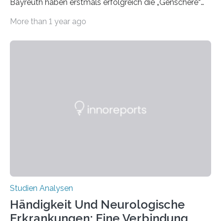
Bayreuth haben erstmals erfolgreich die „Genschere“
CRISPR-Cas9 bei Spinnen eingesetzt. Die Spinnen
More than 1 year ago
produzierten nach der Gen-Editierung rot
fluoreszierende Spinnenseide. Über ihre Ergebnisse
berichten die Forscher im Fachjournal Angewandte
Chemie. What for? Spinnenseide ist eine der
interessantesten Fasern im Bereich der
Materialwissenschaften: Insbesondere ihr Abseilfaden
ist enorm reißfest, dabei jedoch elastisch, leicht und
biologisch abbaubar. Wenn es gelingt, die Produktion
der Spinnenseide in vivo – im lebenden Tier – zu
beeinflussen und damit Einblicke…
Studien Analysen
Händigkeit Und Neurologische
Erkrankungen: Eine Verbindung