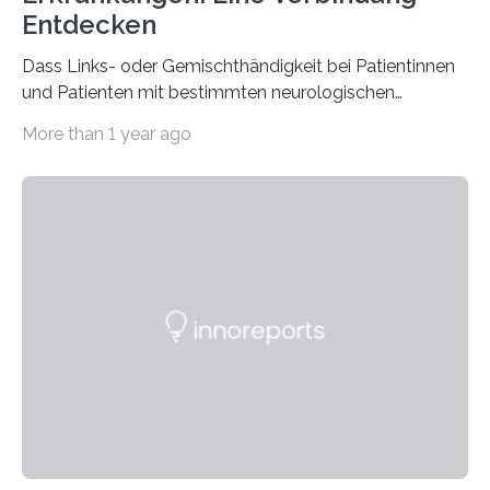
Entdecken
Dass Links- oder Gemischthändigkeit bei Patientinnen
und Patienten mit bestimmten neurologischen
Erkrankungen wie Autismus-Spektrum-Störungen
More than 1 year ago
auffällig häufig vorkommt, ist eine oft berichtete
Beobachtung aus der Praxis. Die Verbindung von
Händigkeit und diesen Erkrankungen liegt
wahrscheinlich darin begründet, dass beide durch
Prozesse in der frühen Hirnentwicklung beeinflusst
werden. Verschiedene Studien untersuchten diesen
Zusammenhang für einzelne Erkrankungen und
konnten ihn mal belegen, mal nicht. Eine Meta-Analyse,
die ein internationales Forschungsteam aus Bochum,
Hamburg, Nimwegen und Athen durchgeführt hat,
zeigt, dass eine abweichende Händigkeit…