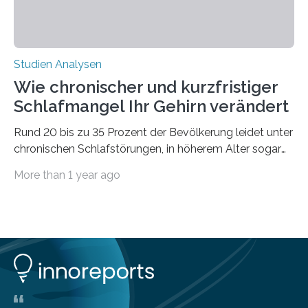
Studien Analysen
Wie chronischer und kurzfristiger
Schlafmangel Ihr Gehirn verändert
Rund 20 bis zu 35 Prozent der Bevölkerung leidet unter
chronischen Schlafstörungen, in höherem Alter sogar
die Hälfte aller Menschen. Fast jeder Jugendliche oder
More than 1 year ago
Erwachsene kennt zudem ein kurzfristiges Schlafdefizit:
ob Party, ein langer Arbeitstag, die Pflege Angehöriger
oder schlicht am Handy verdaddelt – die Möglichkeiten
zu wenig Schlaf zu bekommen sind vielfältig. Jülicher
Forscher:innen konnten in einer aktuellen Metastudie
zeigen, dass sich die jeweils beteiligten Gehirnregionen
deutlich unterscheiden. Die Ergebnisse der Studie
wurden im Fachmagazin JAMA Psychiatry