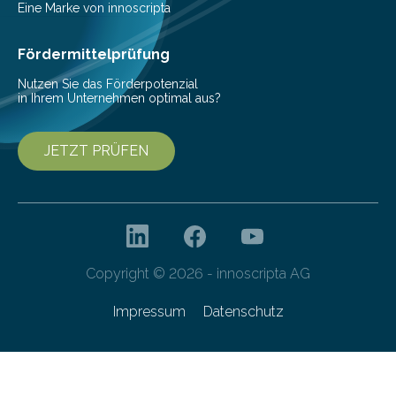
veröffentlicht. „Schlechter…
Eine Marke von innoscripta
Fördermittelprüfung
Nutzen Sie das Förderpotenzial
in Ihrem Unternehmen optimal aus?
JETZT PRÜFEN
Copyright © 2026 - innoscripta AG
Impressum
Datenschutz