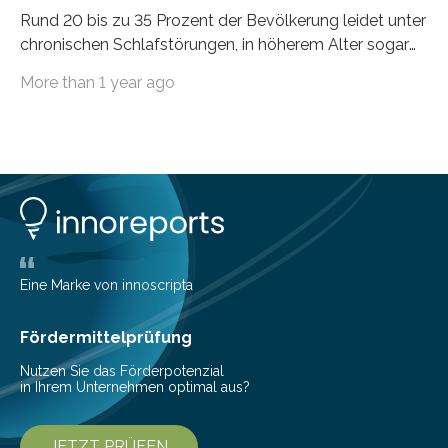
Rund 20 bis zu 35 Prozent der Bevölkerung leidet unter
chronischen Schlafstörungen, in höherem Alter sogar
die Hälfte aller Menschen. Fast jeder Jugendliche oder
More than 1 year ago
Erwachsene kennt zudem ein kurzfristiges Schlafdefizit:
ob Party, ein langer Arbeitstag, die Pflege Angehöriger
oder schlicht am Handy verdaddelt – die Möglichkeiten
zu wenig Schlaf zu bekommen sind vielfältig. Jülicher
Forscher:innen konnten in einer aktuellen Metastudie
zeigen, dass sich die jeweils beteiligten Gehirnregionen
deutlich unterscheiden. Die Ergebnisse der Studie
wurden im Fachmagazin JAMA Psychiatry
veröffentlicht. „Schlechter…
Eine Marke von innoscripta
Fördermittelprüfung
Nutzen Sie das Förderpotenzial
in Ihrem Unternehmen optimal aus?
JETZT PRÜFEN