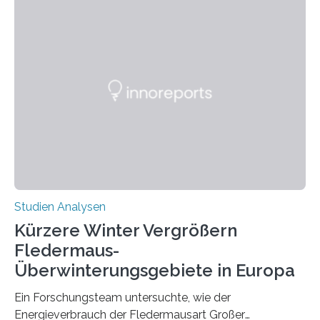
Händigkeit und diesen Erkrankungen liegt
wahrscheinlich darin begründet, dass beide durch
Prozesse in der frühen Hirnentwicklung beeinflusst
werden. Verschiedene Studien untersuchten diesen
Zusammenhang für einzelne Erkrankungen und
konnten ihn mal belegen, mal nicht. Eine Meta-Analyse,
die ein internationales Forschungsteam aus Bochum,
Hamburg, Nimwegen und Athen durchgeführt hat,
zeigt, dass eine abweichende Händigkeit…
Studien Analysen
Kürzere Winter Vergrößern
Fledermaus-
Überwinterungsgebiete in Europa
Ein Forschungsteam untersuchte, wie der
Energieverbrauch der Fledermausart Großer