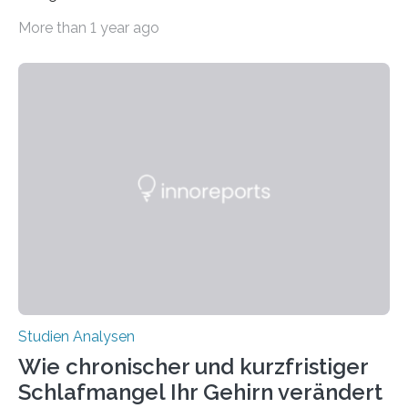
Abendsegler von der Temperatur beeinflusst wird, und
More than 1 year ago
erstellte ein Modell, mit dem sich vorhersagen lässt, in
welchen geographischen Breiten sie den Winterschlaf
überleben und wie sich ihre Überwinterungsgebiete im
Laufe der Zeit verändern könnten. Es zeichnet die
Verschiebung der Überwinterungsgebiete in den letzten
50 Jahren exakt nach und sagt eine weitere
Ausdehnung nach Nordosten um bis zu 14 Prozent des
derzeitigen Verbreitungsgebiets bis zum Jahr 2100
voraus – bedingt durch kürzere…
Studien Analysen
Wie chronischer und kurzfristiger
Schlafmangel Ihr Gehirn verändert