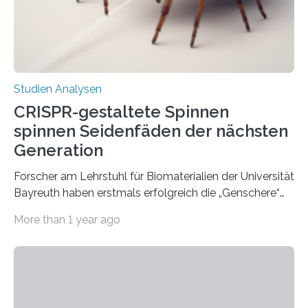
Studien Analysen
CRISPR-gestaltete Spinnen
spinnen Seidenfäden der nächsten
Generation
Forscher am Lehrstuhl für Biomaterialien der Universität
Bayreuth haben erstmals erfolgreich die „Genschere“
CRISPR-Cas9 bei Spinnen eingesetzt. Die Spinnen
More than 1 year ago
produzierten nach der Gen-Editierung rot
fluoreszierende Spinnenseide. Über ihre Ergebnisse
berichten die Forscher im Fachjournal Angewandte
Chemie. What for? Spinnenseide ist eine der
interessantesten Fasern im Bereich der