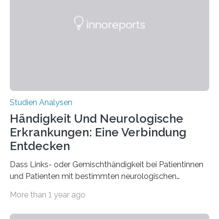
Materialwissenschaften: Insbesondere ihr Abseilfaden
ist enorm reißfest, dabei jedoch elastisch, leicht und
biologisch abbaubar. Wenn es gelingt, die Produktion
der Spinnenseide in vivo – im lebenden Tier – zu
beeinflussen und damit Einblicke…
Studien Analysen
Händigkeit Und Neurologische
Erkrankungen: Eine Verbindung
Entdecken
Dass Links- oder Gemischthändigkeit bei Patientinnen
und Patienten mit bestimmten neurologischen
Erkrankungen wie Autismus-Spektrum-Störungen
More than 1 year ago
auffällig häufig vorkommt, ist eine oft berichtete
Beobachtung aus der Praxis. Die Verbindung von