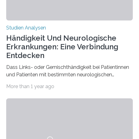
Studien Analysen
Händigkeit Und Neurologische
Erkrankungen: Eine Verbindung
Entdecken
Dass Links- oder Gemischthändigkeit bei Patientinnen
und Patienten mit bestimmten neurologischen
Erkrankungen wie Autismus-Spektrum-Störungen
More than 1 year ago
auffällig häufig vorkommt, ist eine oft berichtete
Beobachtung aus der Praxis. Die Verbindung von
Händigkeit und diesen Erkrankungen liegt
wahrscheinlich darin begründet, dass beide durch
Prozesse in der frühen Hirnentwicklung beeinflusst
werden. Verschiedene Studien untersuchten diesen
Zusammenhang für einzelne Erkrankungen und