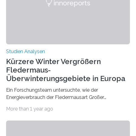
konnten ihn mal belegen, mal nicht. Eine Meta-Analyse,
die ein internationales Forschungsteam aus Bochum,
Hamburg, Nimwegen und Athen durchgeführt hat,
zeigt, dass eine abweichende Händigkeit…
Studien Analysen
Kürzere Winter Vergrößern
Fledermaus-
Überwinterungsgebiete in Europa
Ein Forschungsteam untersuchte, wie der
Energieverbrauch der Fledermausart Großer
Abendsegler von der Temperatur beeinflusst wird, und
More than 1 year ago
erstellte ein Modell, mit dem sich vorhersagen lässt, in
welchen geographischen Breiten sie den Winterschlaf
überleben und wie sich ihre Überwinterungsgebiete im
Laufe der Zeit verändern könnten. Es zeichnet die