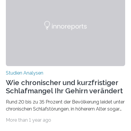
Verschiebung der Überwinterungsgebiete in den letzten
50 Jahren exakt nach und sagt eine weitere
Ausdehnung nach Nordosten um bis zu 14 Prozent des
derzeitigen Verbreitungsgebiets bis zum Jahr 2100
voraus – bedingt durch kürzere…
Studien Analysen
Wie chronischer und kurzfristiger
Schlafmangel Ihr Gehirn verändert
Rund 20 bis zu 35 Prozent der Bevölkerung leidet unter
chronischen Schlafstörungen, in höherem Alter sogar
die Hälfte aller Menschen. Fast jeder Jugendliche oder
More than 1 year ago
Erwachsene kennt zudem ein kurzfristiges Schlafdefizit:
ob Party, ein langer Arbeitstag, die Pflege Angehöriger