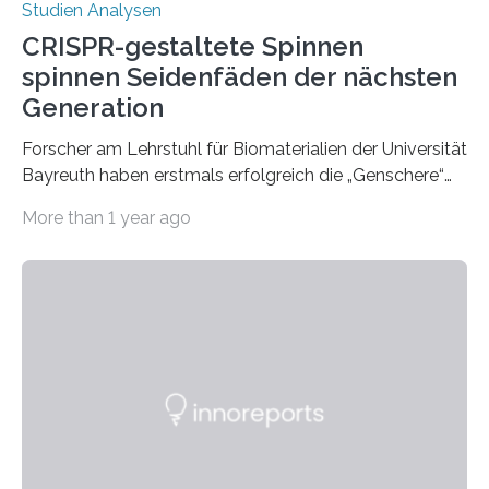
Studien Analysen
CRISPR-gestaltete Spinnen
spinnen Seidenfäden der nächsten
Generation
Forscher am Lehrstuhl für Biomaterialien der Universität
Bayreuth haben erstmals erfolgreich die „Genschere“
CRISPR-Cas9 bei Spinnen eingesetzt. Die Spinnen
More than 1 year ago
produzierten nach der Gen-Editierung rot
fluoreszierende Spinnenseide. Über ihre Ergebnisse
berichten die Forscher im Fachjournal Angewandte
Chemie. What for? Spinnenseide ist eine der
interessantesten Fasern im Bereich der
Materialwissenschaften: Insbesondere ihr Abseilfaden
ist enorm reißfest, dabei jedoch elastisch, leicht und
biologisch abbaubar. Wenn es gelingt, die Produktion
der Spinnenseide in vivo – im lebenden Tier – zu
beeinflussen und damit Einblicke…