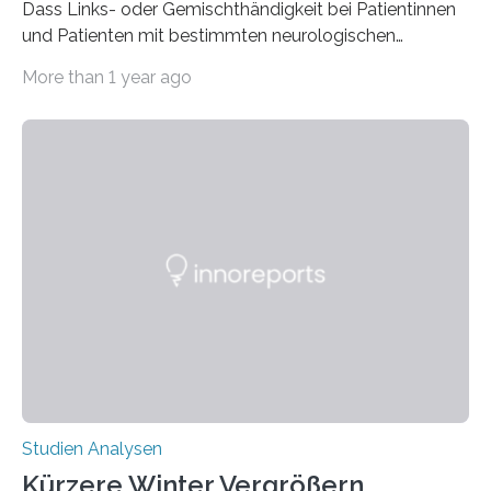
Dass Links- oder Gemischthändigkeit bei Patientinnen
und Patienten mit bestimmten neurologischen
Erkrankungen wie Autismus-Spektrum-Störungen
More than 1 year ago
auffällig häufig vorkommt, ist eine oft berichtete
Beobachtung aus der Praxis. Die Verbindung von
Händigkeit und diesen Erkrankungen liegt
wahrscheinlich darin begründet, dass beide durch
Prozesse in der frühen Hirnentwicklung beeinflusst
werden. Verschiedene Studien untersuchten diesen
Zusammenhang für einzelne Erkrankungen und
konnten ihn mal belegen, mal nicht. Eine Meta-Analyse,
die ein internationales Forschungsteam aus Bochum,
Hamburg, Nimwegen und Athen durchgeführt hat,
zeigt, dass eine abweichende Händigkeit…
Studien Analysen
Kürzere Winter Vergrößern