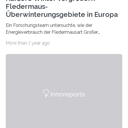
Fledermaus-
Überwinterungsgebiete in Europa
Ein Forschungsteam untersuchte, wie der
Energieverbrauch der Fledermausart Großer
Abendsegler von der Temperatur beeinflusst wird, und
More than 1 year ago
erstellte ein Modell, mit dem sich vorhersagen lässt, in
welchen geographischen Breiten sie den Winterschlaf
überleben und wie sich ihre Überwinterungsgebiete im
Laufe der Zeit verändern könnten. Es zeichnet die
Verschiebung der Überwinterungsgebiete in den letzten
50 Jahren exakt nach und sagt eine weitere
Ausdehnung nach Nordosten um bis zu 14 Prozent des
derzeitigen Verbreitungsgebiets bis zum Jahr 2100
voraus – bedingt durch kürzere…