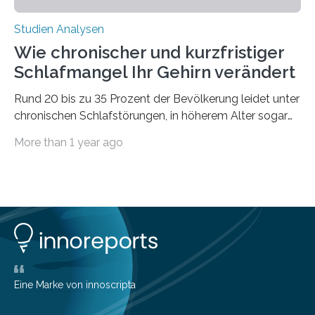
Studien Analysen
Wie chronischer und kurzfristiger
Schlafmangel Ihr Gehirn verändert
Rund 20 bis zu 35 Prozent der Bevölkerung leidet unter
chronischen Schlafstörungen, in höherem Alter sogar
die Hälfte aller Menschen. Fast jeder Jugendliche oder
More than 1 year ago
Erwachsene kennt zudem ein kurzfristiges Schlafdefizit:
ob Party, ein langer Arbeitstag, die Pflege Angehöriger
oder schlicht am Handy verdaddelt – die Möglichkeiten
zu wenig Schlaf zu bekommen sind vielfältig. Jülicher
Forscher:innen konnten in einer aktuellen Metastudie
zeigen, dass sich die jeweils beteiligten Gehirnregionen
deutlich unterscheiden. Die Ergebnisse der Studie
wurden im Fachmagazin JAMA Psychiatry
veröffentlicht. „Schlechter…
Eine Marke von innoscripta