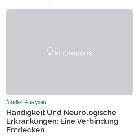
produzierten nach der Gen-Editierung rot
fluoreszierende Spinnenseide. Über ihre Ergebnisse
berichten die Forscher im Fachjournal Angewandte
Chemie. What for? Spinnenseide ist eine der
interessantesten Fasern im Bereich der
Materialwissenschaften: Insbesondere ihr Abseilfaden
ist enorm reißfest, dabei jedoch elastisch, leicht und
biologisch abbaubar. Wenn es gelingt, die Produktion
der Spinnenseide in vivo – im lebenden Tier – zu
beeinflussen und damit Einblicke…
Studien Analysen
Händigkeit Und Neurologische
Erkrankungen: Eine Verbindung
Entdecken