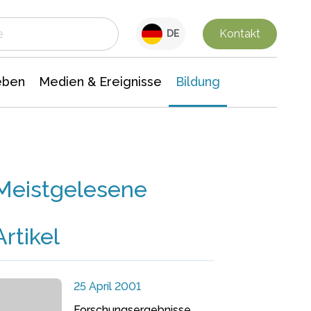
 Leben
Medien & Ereignisse
Interdisziplinäre Forschung
Veranstaltungsnachrichten
n Chemie
Gesellschaftswissenschaften
Kontakt
DE
eben
Medien & Ereignisse
Bildung
Meistgelesene
Artikel
25 April 2001
Forschungsergebnisse