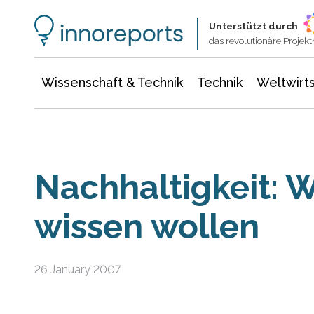
Wissenschaft & Technik
Informationstechnologie
Energie & Elektrotechnik
Unterstützt durch
das revolutionäre Proje
Wissenschaft & Technik
Technik
Weltwirts
Nachhaltigkeit: 
wissen wollen
26 January 2007