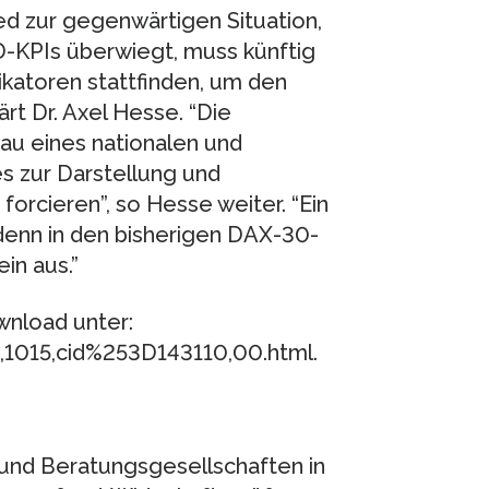
ed zur gegenwärtigen Situation,
D-KPIs überwiegt, muss künftig
ikatoren stattfinden, um den
rt Dr. Axel Hesse. “Die
au eines nationalen und
s zur Darstellung und
orcieren”, so Hesse weiter. “Ein
 denn in den bisherigen DAX-30-
in aus.”
wnload unter:
,1015,cid%253D143110,00.html.
 und Beratungsgesellschaften in