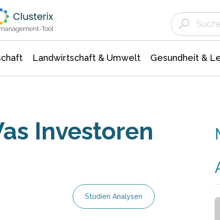
Landwirtschaft & Umwelt
Gesundheit &
Agrar- Forstwissenschaften
Unternehmensmeldungen
Biowissenschafte
Ökologie Umwelt- Naturschutz
ktmanagement-Tool
chaft
Landwirtschaft & Umwelt
Gesundheit & L
Was Investoren
Studien Analysen