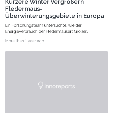
Kürzere Winter Vergrößern
Fledermaus-
Überwinterungsgebiete in Europa
Ein Forschungsteam untersuchte, wie der
Energieverbrauch der Fledermausart Großer
Abendsegler von der Temperatur beeinflusst wird, und
More than 1 year ago
erstellte ein Modell, mit dem sich vorhersagen lässt, in
welchen geographischen Breiten sie den Winterschlaf
überleben und wie sich ihre Überwinterungsgebiete im
Laufe der Zeit verändern könnten. Es zeichnet die
Verschiebung der Überwinterungsgebiete in den letzten
50 Jahren exakt nach und sagt eine weitere
Ausdehnung nach Nordosten um bis zu 14 Prozent des
derzeitigen Verbreitungsgebiets bis zum Jahr 2100
voraus – bedingt durch kürzere…