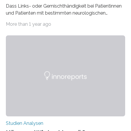
Dass Links- oder Gemischthändigkeit bei Patientinnen
und Patienten mit bestimmten neurologischen
Erkrankungen wie Autismus-Spektrum-Störungen
More than 1 year ago
auffällig häufig vorkommt, ist eine oft berichtete
Beobachtung aus der Praxis. Die Verbindung von
Händigkeit und diesen Erkrankungen liegt
wahrscheinlich darin begründet, dass beide durch
Prozesse in der frühen Hirnentwicklung beeinflusst
werden. Verschiedene Studien untersuchten diesen
Zusammenhang für einzelne Erkrankungen und
konnten ihn mal belegen, mal nicht. Eine Meta-Analyse,
die ein internationales Forschungsteam aus Bochum,
Hamburg, Nimwegen und Athen durchgeführt hat,
zeigt, dass eine abweichende Händigkeit…
Studien Analysen