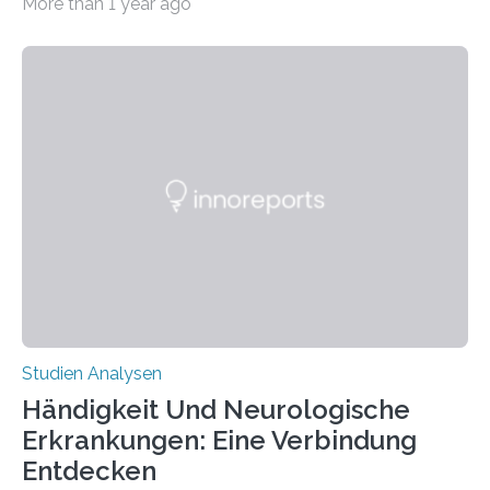
More than 1 year ago
produzierten nach der Gen-Editierung rot
fluoreszierende Spinnenseide. Über ihre Ergebnisse
berichten die Forscher im Fachjournal Angewandte
Chemie. What for? Spinnenseide ist eine der
interessantesten Fasern im Bereich der
Materialwissenschaften: Insbesondere ihr Abseilfaden
ist enorm reißfest, dabei jedoch elastisch, leicht und
biologisch abbaubar. Wenn es gelingt, die Produktion
der Spinnenseide in vivo – im lebenden Tier – zu
beeinflussen und damit Einblicke…
Studien Analysen
Händigkeit Und Neurologische
Erkrankungen: Eine Verbindung
Entdecken