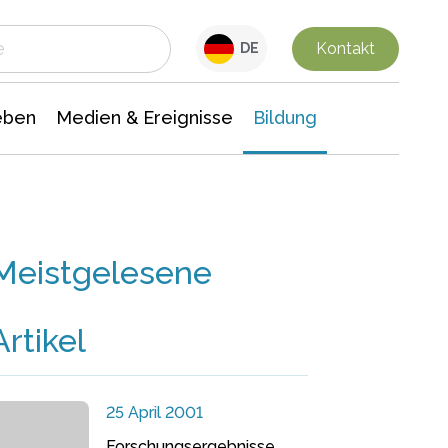
 Leben
Medien & Ereignisse
Interdisziplinäre Forschung
Veranstaltungsnachrichten
n Chemie
Gesellschaftswissenschaften
Kontakt
DE
eben
Medien & Ereignisse
Bildung
Meistgelesene
Artikel
25 April 2001
Forschungsergebnisse