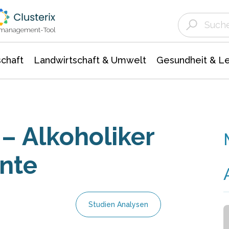
Landwirtschaft & Umwelt
Gesundheit &
Agrar- Forstwissenschaften
Unternehmensmeldungen
Biowissenschafte
Ökologie Umwelt- Naturschutz
ktmanagement-Tool
chaft
Landwirtschaft & Umwelt
Gesundheit & L
 – Alkoholiker
inte
Studien Analysen