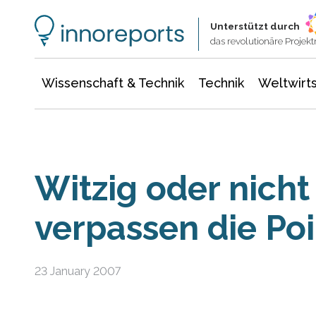
Wissenschaft & Technik
Informationstechnologie
Energie & Elektrotechnik
Unterstützt durch
das revolutionäre Proje
Wissenschaft & Technik
Technik
Weltwirts
Witzig oder nicht
verpassen die Po
23 January 2007