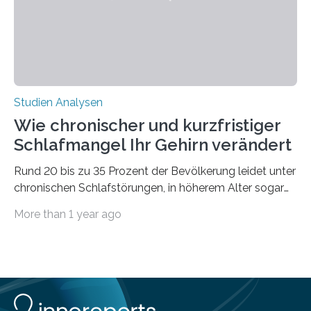
voraus – bedingt durch kürzere…
Studien Analysen
Wie chronischer und kurzfristiger
Schlafmangel Ihr Gehirn verändert
Rund 20 bis zu 35 Prozent der Bevölkerung leidet unter
chronischen Schlafstörungen, in höherem Alter sogar
die Hälfte aller Menschen. Fast jeder Jugendliche oder
More than 1 year ago
Erwachsene kennt zudem ein kurzfristiges Schlafdefizit:
ob Party, ein langer Arbeitstag, die Pflege Angehöriger
oder schlicht am Handy verdaddelt – die Möglichkeiten
zu wenig Schlaf zu bekommen sind vielfältig. Jülicher
Forscher:innen konnten in einer aktuellen Metastudie
zeigen, dass sich die jeweils beteiligten Gehirnregionen