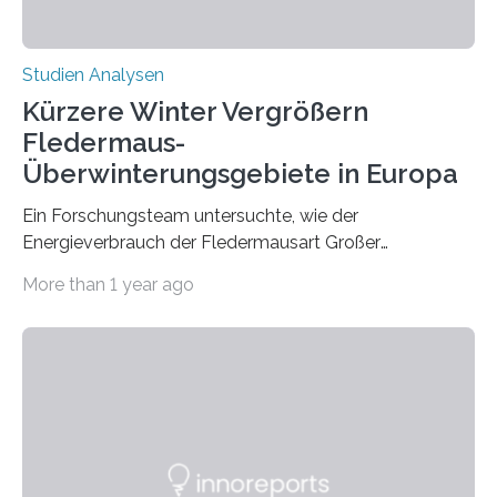
Studien Analysen
Kürzere Winter Vergrößern
Fledermaus-
Überwinterungsgebiete in Europa
Ein Forschungsteam untersuchte, wie der
Energieverbrauch der Fledermausart Großer
Abendsegler von der Temperatur beeinflusst wird, und
More than 1 year ago
erstellte ein Modell, mit dem sich vorhersagen lässt, in
welchen geographischen Breiten sie den Winterschlaf
überleben und wie sich ihre Überwinterungsgebiete im
Laufe der Zeit verändern könnten. Es zeichnet die
Verschiebung der Überwinterungsgebiete in den letzten
50 Jahren exakt nach und sagt eine weitere
Ausdehnung nach Nordosten um bis zu 14 Prozent des
derzeitigen Verbreitungsgebiets bis zum Jahr 2100