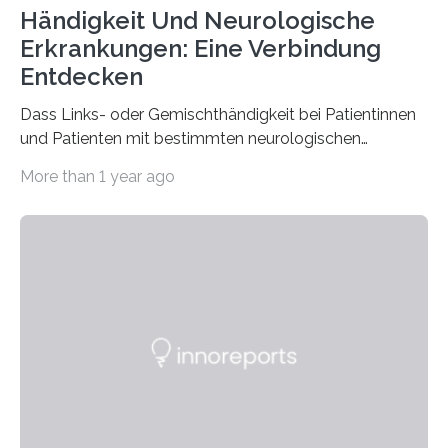
Händigkeit Und Neurologische
Erkrankungen: Eine Verbindung
Entdecken
Dass Links- oder Gemischthändigkeit bei Patientinnen
und Patienten mit bestimmten neurologischen
Erkrankungen wie Autismus-Spektrum-Störungen
More than 1 year ago
auffällig häufig vorkommt, ist eine oft berichtete
Beobachtung aus der Praxis. Die Verbindung von
Händigkeit und diesen Erkrankungen liegt
wahrscheinlich darin begründet, dass beide durch
Prozesse in der frühen Hirnentwicklung beeinflusst
werden. Verschiedene Studien untersuchten diesen
Zusammenhang für einzelne Erkrankungen und
konnten ihn mal belegen, mal nicht. Eine Meta-Analyse,
die ein internationales Forschungsteam aus Bochum,
Hamburg, Nimwegen und Athen durchgeführt hat,
zeigt, dass eine abweichende Händigkeit…