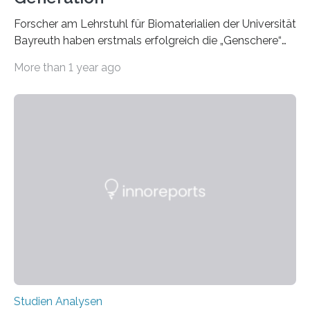
Forscher am Lehrstuhl für Biomaterialien der Universität
Bayreuth haben erstmals erfolgreich die „Genschere“
CRISPR-Cas9 bei Spinnen eingesetzt. Die Spinnen
More than 1 year ago
produzierten nach der Gen-Editierung rot
fluoreszierende Spinnenseide. Über ihre Ergebnisse
berichten die Forscher im Fachjournal Angewandte
Chemie. What for? Spinnenseide ist eine der
interessantesten Fasern im Bereich der
Materialwissenschaften: Insbesondere ihr Abseilfaden
ist enorm reißfest, dabei jedoch elastisch, leicht und
biologisch abbaubar. Wenn es gelingt, die Produktion
der Spinnenseide in vivo – im lebenden Tier – zu
beeinflussen und damit Einblicke…
Studien Analysen