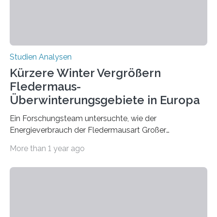
Hamburg, Nimwegen und Athen durchgeführt hat,
zeigt, dass eine abweichende Händigkeit…
Studien Analysen
Kürzere Winter Vergrößern
Fledermaus-
Überwinterungsgebiete in Europa
Ein Forschungsteam untersuchte, wie der
Energieverbrauch der Fledermausart Großer
Abendsegler von der Temperatur beeinflusst wird, und
More than 1 year ago
erstellte ein Modell, mit dem sich vorhersagen lässt, in
welchen geographischen Breiten sie den Winterschlaf
überleben und wie sich ihre Überwinterungsgebiete im
Laufe der Zeit verändern könnten. Es zeichnet die
Verschiebung der Überwinterungsgebiete in den letzten
50 Jahren exakt nach und sagt eine weitere