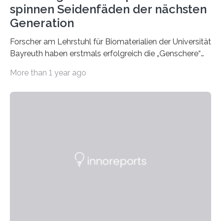
spinnen Seidenfäden der nächsten
Generation
Forscher am Lehrstuhl für Biomaterialien der Universität
Bayreuth haben erstmals erfolgreich die „Genschere“
CRISPR-Cas9 bei Spinnen eingesetzt. Die Spinnen
More than 1 year ago
produzierten nach der Gen-Editierung rot
fluoreszierende Spinnenseide. Über ihre Ergebnisse
berichten die Forscher im Fachjournal Angewandte
Chemie. What for? Spinnenseide ist eine der
interessantesten Fasern im Bereich der
Materialwissenschaften: Insbesondere ihr Abseilfaden
ist enorm reißfest, dabei jedoch elastisch, leicht und
biologisch abbaubar. Wenn es gelingt, die Produktion
der Spinnenseide in vivo – im lebenden Tier – zu
beeinflussen und damit Einblicke…