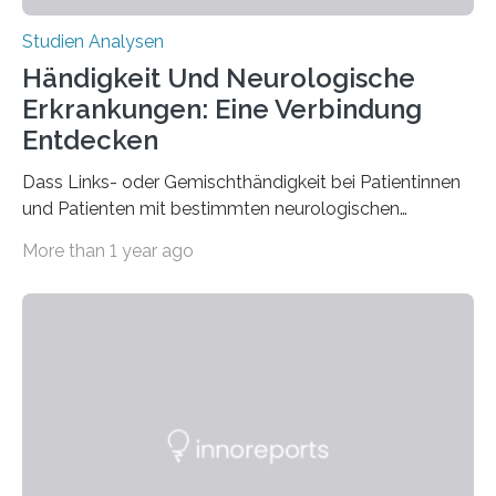
Studien Analysen
Händigkeit Und Neurologische
Erkrankungen: Eine Verbindung
Entdecken
Dass Links- oder Gemischthändigkeit bei Patientinnen
und Patienten mit bestimmten neurologischen
Erkrankungen wie Autismus-Spektrum-Störungen
More than 1 year ago
auffällig häufig vorkommt, ist eine oft berichtete
Beobachtung aus der Praxis. Die Verbindung von
Händigkeit und diesen Erkrankungen liegt
wahrscheinlich darin begründet, dass beide durch
Prozesse in der frühen Hirnentwicklung beeinflusst
werden. Verschiedene Studien untersuchten diesen
Zusammenhang für einzelne Erkrankungen und
konnten ihn mal belegen, mal nicht. Eine Meta-Analyse,
die ein internationales Forschungsteam aus Bochum,