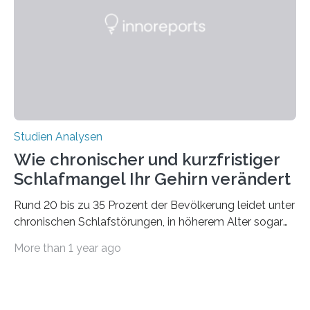
Ausdehnung nach Nordosten um bis zu 14 Prozent des
derzeitigen Verbreitungsgebiets bis zum Jahr 2100
voraus – bedingt durch kürzere…
Studien Analysen
Wie chronischer und kurzfristiger
Schlafmangel Ihr Gehirn verändert
Rund 20 bis zu 35 Prozent der Bevölkerung leidet unter
chronischen Schlafstörungen, in höherem Alter sogar
die Hälfte aller Menschen. Fast jeder Jugendliche oder
More than 1 year ago
Erwachsene kennt zudem ein kurzfristiges Schlafdefizit:
ob Party, ein langer Arbeitstag, die Pflege Angehöriger
oder schlicht am Handy verdaddelt – die Möglichkeiten
zu wenig Schlaf zu bekommen sind vielfältig. Jülicher