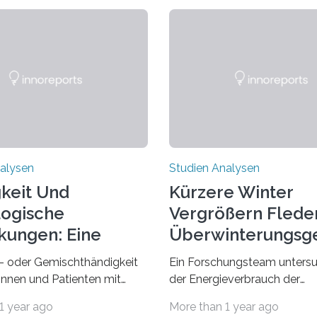
alysen
Studien Analysen
keit Und
Kürzere Winter
ogische
Vergrößern Flede
kungen: Eine
Überwinterungsg
dung Entdecken
in Europa
- oder Gemischthändigkeit
Ein Forschungsteam untersu
tinnen und Patienten mit
der Energieverbrauch der
n neurologischen
Fledermausart Großer Aben
1 year ago
More than 1 year ago
gen wie Autismus-Spektrum-
von der Temperatur beeinflus