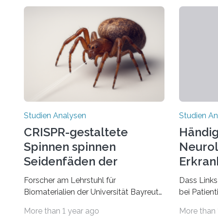
Studien Analysen
Studien An
CRISPR-gestaltete
Händig
Spinnen spinnen
Neurol
Seidenfäden der
Erkran
nächsten Generation
Verbin
Forscher am Lehrstuhl für
Dass Links
Biomaterialien der Universität Bayreuth
bei Patien
haben erstmals erfolgreich die
bestimmte
More than 1 year ago
More than 
„Genschere“ CRISPR-Cas9 bei Spinnen
Erkrankun