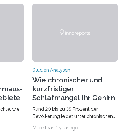
Studien Analysen
Wie chronischer und
rmaus-
kurzfristiger
ebiete
Schlafmangel Ihr Gehirn
verändert
chte, wie
Rund 20 bis zu 35 Prozent der
Bevölkerung leidet unter chronischen
dsegler
Schlafstörungen, in höherem Alter
More than 1 year ago
st wird,
sogar die Hälfte aller Menschen. Fast