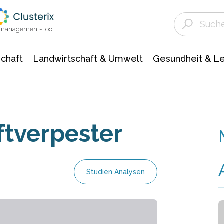
Landwirtschaft & Umwelt
Gesundheit &
Agrar- Forstwissenschaften
Unternehmensmeldungen
Biowissenschafte
Ökologie Umwelt- Naturschutz
ktmanagement-Tool
chaft
Landwirtschaft & Umwelt
Gesundheit & L
ftverpester
Studien Analysen