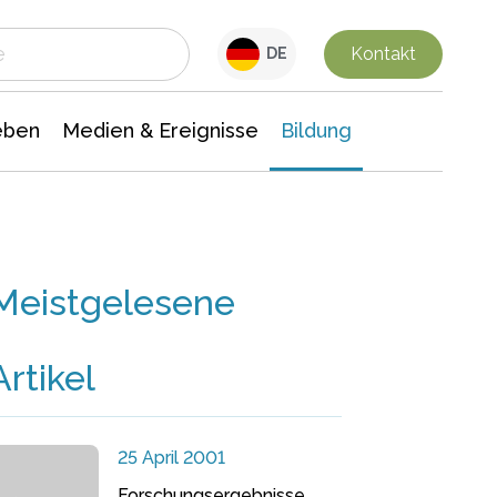
 Leben
Medien & Ereignisse
Interdisziplinäre Forschung
Veranstaltungsnachrichten
n Chemie
Gesellschaftswissenschaften
Kontakt
DE
eben
Medien & Ereignisse
Bildung
Meistgelesene
Artikel
25 April 2001
Forschungsergebnisse