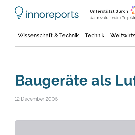
Wissenschaft & Technik
Informationstechnologie
Energie & Elektrotechnik
Unterstützt durch
das revolutionäre Proje
Wissenschaft & Technik
Technik
Weltwirts
Baugeräte als Lu
12 December 2006