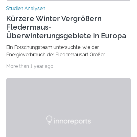
Studien Analysen
Kürzere Winter Vergrößern
Fledermaus-
Überwinterungsgebiete in Europa
Ein Forschungsteam untersuchte, wie der
Energieverbrauch der Fledermausart Großer
Abendsegler von der Temperatur beeinflusst wird, und
More than 1 year ago
erstellte ein Modell, mit dem sich vorhersagen lässt, in
welchen geographischen Breiten sie den Winterschlaf
überleben und wie sich ihre Überwinterungsgebiete im
Laufe der Zeit verändern könnten. Es zeichnet die
Verschiebung der Überwinterungsgebiete in den letzten
50 Jahren exakt nach und sagt eine weitere
Ausdehnung nach Nordosten um bis zu 14 Prozent des
derzeitigen Verbreitungsgebiets bis zum Jahr 2100
voraus – bedingt durch kürzere…