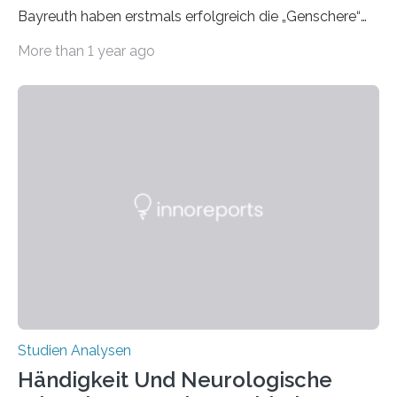
Bayreuth haben erstmals erfolgreich die „Genschere“
CRISPR-Cas9 bei Spinnen eingesetzt. Die Spinnen
More than 1 year ago
produzierten nach der Gen-Editierung rot
fluoreszierende Spinnenseide. Über ihre Ergebnisse
berichten die Forscher im Fachjournal Angewandte
Chemie. What for? Spinnenseide ist eine der
interessantesten Fasern im Bereich der
Materialwissenschaften: Insbesondere ihr Abseilfaden
ist enorm reißfest, dabei jedoch elastisch, leicht und
biologisch abbaubar. Wenn es gelingt, die Produktion
der Spinnenseide in vivo – im lebenden Tier – zu
beeinflussen und damit Einblicke…
Studien Analysen
Händigkeit Und Neurologische