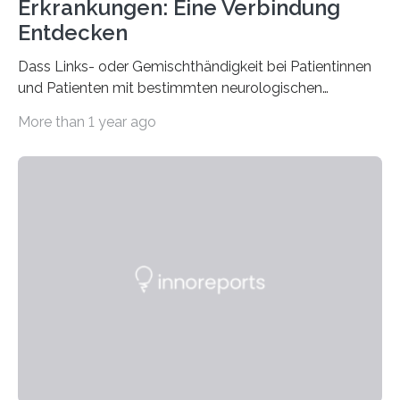
Erkrankungen: Eine Verbindung
Entdecken
Dass Links- oder Gemischthändigkeit bei Patientinnen
und Patienten mit bestimmten neurologischen
Erkrankungen wie Autismus-Spektrum-Störungen
More than 1 year ago
auffällig häufig vorkommt, ist eine oft berichtete
Beobachtung aus der Praxis. Die Verbindung von
Händigkeit und diesen Erkrankungen liegt
wahrscheinlich darin begründet, dass beide durch
Prozesse in der frühen Hirnentwicklung beeinflusst
werden. Verschiedene Studien untersuchten diesen
Zusammenhang für einzelne Erkrankungen und
konnten ihn mal belegen, mal nicht. Eine Meta-Analyse,
die ein internationales Forschungsteam aus Bochum,
Hamburg, Nimwegen und Athen durchgeführt hat,
zeigt, dass eine abweichende Händigkeit…