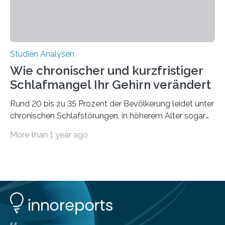
Studien Analysen
Wie chronischer und kurzfristiger
Schlafmangel Ihr Gehirn verändert
Rund 20 bis zu 35 Prozent der Bevölkerung leidet unter
chronischen Schlafstörungen, in höherem Alter sogar
die Hälfte aller Menschen. Fast jeder Jugendliche oder
More than 1 year ago
Erwachsene kennt zudem ein kurzfristiges Schlafdefizit:
ob Party, ein langer Arbeitstag, die Pflege Angehöriger
oder schlicht am Handy verdaddelt – die Möglichkeiten
zu wenig Schlaf zu bekommen sind vielfältig. Jülicher
Forscher:innen konnten in einer aktuellen Metastudie
zeigen, dass sich die jeweils beteiligten Gehirnregionen
deutlich unterscheiden. Die Ergebnisse der Studie
wurden im Fachmagazin JAMA Psychiatry