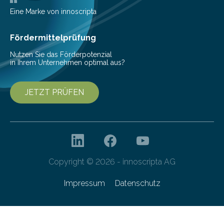
veröffentlicht. „Schlechter…
Eine Marke von innoscripta
Fördermittelprüfung
Nutzen Sie das Förderpotenzial
in Ihrem Unternehmen optimal aus?
JETZT PRÜFEN
Copyright © 2026 - innoscripta AG
Impressum
Datenschutz