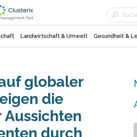
Landwirtschaft & Umwelt
Gesundheit &
Agrar- Forstwissenschaften
Unternehmensmeldungen
Biowissenschafte
Ökologie Umwelt- Naturschutz
ktmanagement-Tool
chaft
Landwirtschaft & Umwelt
Gesundheit & L
auf globaler
eigen die
 Aussichten
ienten durch