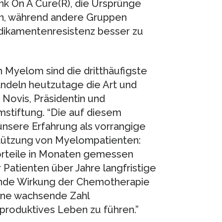
k On A Cure(R), die Ursprünge
n, während andere Gruppen
dikamentenresistenz besser zu
n Myelom sind die dritthäufigste
ndeln heutzutage die Art und
e Novis, Präsidentin und
mstiftung. “Die auf diesem
unsere Erfahrung als vorrangige
stützung von Myelompatienten:
rteile in Monaten gemessen
r Patienten über Jahre langfristige
ende Wirkung der Chemotherapie
eine wachsende Zahl
 produktives Leben zu führen.”