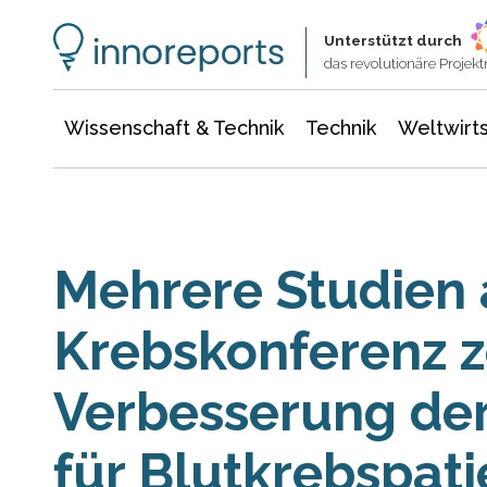
Wissenschaft & Technik
Informationstechnologie
Energie & Elektrotechnik
Unterstützt durch
das revolutionäre Proje
Wissenschaft & Technik
Technik
Weltwirts
Mehrere Studien 
Krebskonferenz z
Verbesserung der
für Blutkrebspat