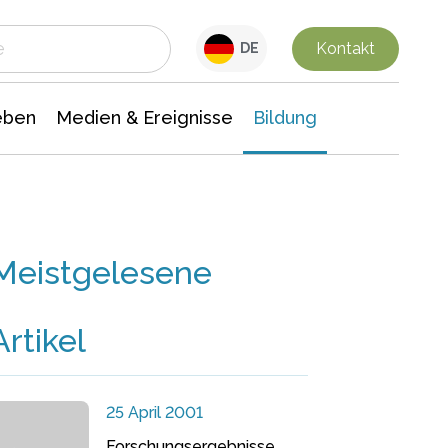
 Leben
Medien & Ereignisse
Interdisziplinäre Forschung
Veranstaltungsnachrichten
n Chemie
Gesellschaftswissenschaften
Kontakt
DE
eben
Medien & Ereignisse
Bildung
Meistgelesene
Artikel
25 April 2001
Forschungsergebnisse