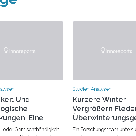
alysen
Studien Analysen
keit Und
Kürzere Winter
ogische
Vergrößern Flede
kungen: Eine
Überwinterungsg
dung Entdecken
in Europa
- oder Gemischthändigkeit
Ein Forschungsteam untersu