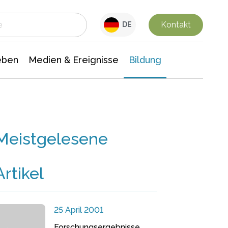
 Leben
Medien & Ereignisse
Interdisziplinäre Forschung
Veranstaltungsnachrichten
n Chemie
Gesellschaftswissenschaften
Kontakt
DE
eben
Medien & Ereignisse
Bildung
Meistgelesene
Artikel
25 April 2001
Forschungsergebnisse