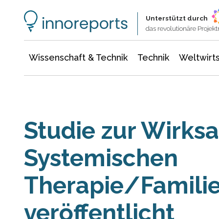
Wissenschaft & Technik
Informationstechnologie
Energie & Elektrotechnik
Unterstützt durch
das revolutionäre Proje
Wissenschaft & Technik
Technik
Weltwirts
Studie zur Wirks
Systemischen
Therapie/Famili
veröffentlicht