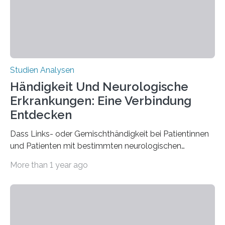
der Spinnenseide in vivo – im lebenden Tier – zu
beeinflussen und damit Einblicke…
Studien Analysen
Händigkeit Und Neurologische
Erkrankungen: Eine Verbindung
Entdecken
Dass Links- oder Gemischthändigkeit bei Patientinnen
und Patienten mit bestimmten neurologischen
Erkrankungen wie Autismus-Spektrum-Störungen
More than 1 year ago
auffällig häufig vorkommt, ist eine oft berichtete
Beobachtung aus der Praxis. Die Verbindung von
Händigkeit und diesen Erkrankungen liegt
wahrscheinlich darin begründet, dass beide durch
Prozesse in der frühen Hirnentwicklung beeinflusst