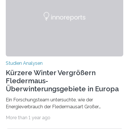
werden. Verschiedene Studien untersuchten diesen
Zusammenhang für einzelne Erkrankungen und
konnten ihn mal belegen, mal nicht. Eine Meta-Analyse,
die ein internationales Forschungsteam aus Bochum,
Hamburg, Nimwegen und Athen durchgeführt hat,
zeigt, dass eine abweichende Händigkeit…
Studien Analysen
Kürzere Winter Vergrößern
Fledermaus-
Überwinterungsgebiete in Europa
Ein Forschungsteam untersuchte, wie der
Energieverbrauch der Fledermausart Großer
Abendsegler von der Temperatur beeinflusst wird, und
More than 1 year ago
erstellte ein Modell, mit dem sich vorhersagen lässt, in
welchen geographischen Breiten sie den Winterschlaf