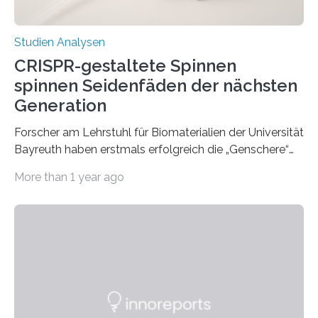
Studien Analysen
CRISPR-gestaltete Spinnen
spinnen Seidenfäden der nächsten
Generation
Forscher am Lehrstuhl für Biomaterialien der Universität
Bayreuth haben erstmals erfolgreich die „Genschere“
CRISPR-Cas9 bei Spinnen eingesetzt. Die Spinnen
More than 1 year ago
produzierten nach der Gen-Editierung rot
fluoreszierende Spinnenseide. Über ihre Ergebnisse
berichten die Forscher im Fachjournal Angewandte
Chemie. What for? Spinnenseide ist eine der
interessantesten Fasern im Bereich der
Materialwissenschaften: Insbesondere ihr Abseilfaden
ist enorm reißfest, dabei jedoch elastisch, leicht und
biologisch abbaubar. Wenn es gelingt, die Produktion