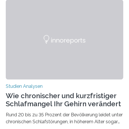
überleben und wie sich ihre Überwinterungsgebiete im
Laufe der Zeit verändern könnten. Es zeichnet die
Verschiebung der Überwinterungsgebiete in den letzten
50 Jahren exakt nach und sagt eine weitere
Ausdehnung nach Nordosten um bis zu 14 Prozent des
derzeitigen Verbreitungsgebiets bis zum Jahr 2100
voraus – bedingt durch kürzere…
Studien Analysen
Wie chronischer und kurzfristiger
Schlafmangel Ihr Gehirn verändert
Rund 20 bis zu 35 Prozent der Bevölkerung leidet unter
chronischen Schlafstörungen, in höherem Alter sogar
die Hälfte aller Menschen. Fast jeder Jugendliche oder