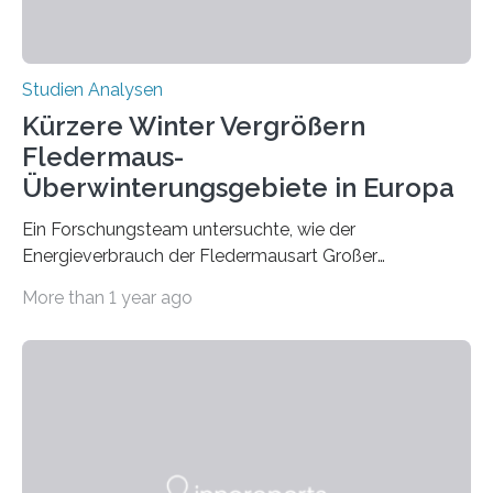
Studien Analysen
Kürzere Winter Vergrößern
Fledermaus-
Überwinterungsgebiete in Europa
Ein Forschungsteam untersuchte, wie der
Energieverbrauch der Fledermausart Großer
Abendsegler von der Temperatur beeinflusst wird, und
More than 1 year ago
erstellte ein Modell, mit dem sich vorhersagen lässt, in
welchen geographischen Breiten sie den Winterschlaf
überleben und wie sich ihre Überwinterungsgebiete im
Laufe der Zeit verändern könnten. Es zeichnet die
Verschiebung der Überwinterungsgebiete in den letzten
50 Jahren exakt nach und sagt eine weitere
Ausdehnung nach Nordosten um bis zu 14 Prozent des