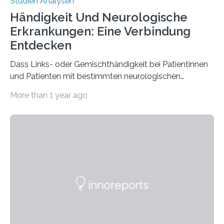
Studien Analysen
Händigkeit Und Neurologische
Erkrankungen: Eine Verbindung
Entdecken
Dass Links- oder Gemischthändigkeit bei Patientinnen
und Patienten mit bestimmten neurologischen
Erkrankungen wie Autismus-Spektrum-Störungen
More than 1 year ago
auffällig häufig vorkommt, ist eine oft berichtete
Beobachtung aus der Praxis. Die Verbindung von
Händigkeit und diesen Erkrankungen liegt
wahrscheinlich darin begründet, dass beide durch
Prozesse in der frühen Hirnentwicklung beeinflusst
werden. Verschiedene Studien untersuchten diesen
Zusammenhang für einzelne Erkrankungen und
konnten ihn mal belegen, mal nicht. Eine Meta-Analyse,
die ein internationales Forschungsteam aus Bochum,
Hamburg, Nimwegen und Athen durchgeführt hat,
zeigt, dass eine abweichende Händigkeit…