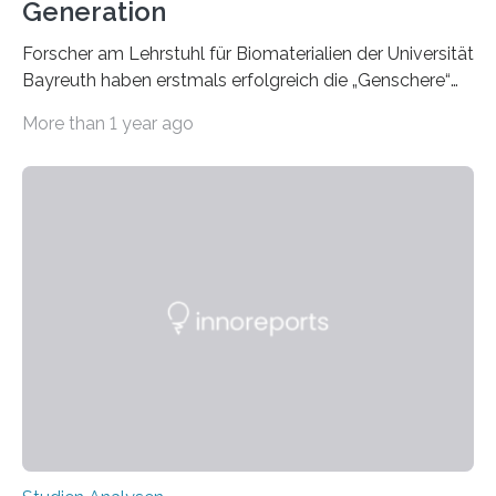
Generation
Forscher am Lehrstuhl für Biomaterialien der Universität
Bayreuth haben erstmals erfolgreich die „Genschere“
CRISPR-Cas9 bei Spinnen eingesetzt. Die Spinnen
More than 1 year ago
produzierten nach der Gen-Editierung rot
fluoreszierende Spinnenseide. Über ihre Ergebnisse
berichten die Forscher im Fachjournal Angewandte
Chemie. What for? Spinnenseide ist eine der
interessantesten Fasern im Bereich der
Materialwissenschaften: Insbesondere ihr Abseilfaden
ist enorm reißfest, dabei jedoch elastisch, leicht und
biologisch abbaubar. Wenn es gelingt, die Produktion
der Spinnenseide in vivo – im lebenden Tier – zu
beeinflussen und damit Einblicke…