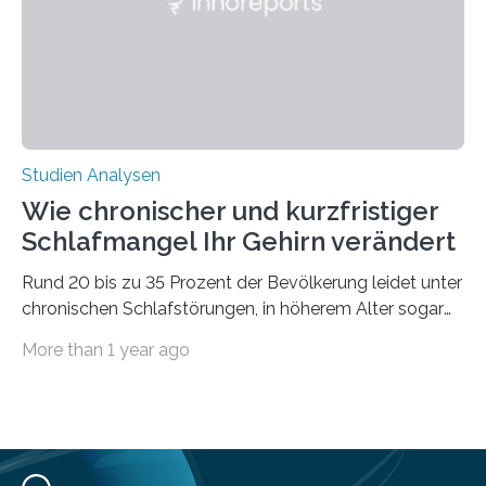
derzeitigen Verbreitungsgebiets bis zum Jahr 2100
voraus – bedingt durch kürzere…
Studien Analysen
Wie chronischer und kurzfristiger
Schlafmangel Ihr Gehirn verändert
Rund 20 bis zu 35 Prozent der Bevölkerung leidet unter
chronischen Schlafstörungen, in höherem Alter sogar
die Hälfte aller Menschen. Fast jeder Jugendliche oder
More than 1 year ago
Erwachsene kennt zudem ein kurzfristiges Schlafdefizit:
ob Party, ein langer Arbeitstag, die Pflege Angehöriger
oder schlicht am Handy verdaddelt – die Möglichkeiten
zu wenig Schlaf zu bekommen sind vielfältig. Jülicher
Forscher:innen konnten in einer aktuellen Metastudie