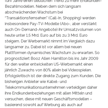
fünf Jahre einen deutlichen Trend zu mehr Endkunden-
Bezahlmodellen. Neben dem sich langsam
abschwächenden Wachstum bei
“Transaktionsfernsehen” (Call-In, Shopping) werden
insbesondere Pay-TV-Modelle (Abo-, aber verstärkt
auch On-Demand-Angebote) ihr Umsatzvolumen von
heute unter 1,5 Mrd. Euro auf bis zu 3 Mrd. Euro
steigern. Der Werbemarkt nimmt im Vergleich dazu
langsamer zu. Dabei ist vor allem bei neuen
Plattformen dynamisches Wachstum zu erwarten. So
prognostiziert Booz Allen Hamilton bis ins Jahr 2009
für den weiter entwickelten US-Werbemarkt einen
jährlich Zuwachs von 80% allein bei Videospielen.
Erfolgskritisch ist der direkte Zugang zum Kunden. Die
bisherigen Anbieter wie Kabel- und
Telekommunikationsunternehmen verteidigen daher
ihre Endkundenbeziehungen mit allen Mitteln und
versuchen, diese mit neuen Geschäftsmodellen –
basierend sowohl auf Werbung als auch auf